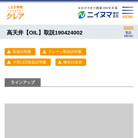
MENU
高天井【OIL】取説190424002
製品
MENU
取扱説明書
クレーン取扱説明書
小型LED取扱説明書
梱包仕様表
ラインアップ