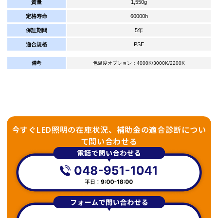
質量
1,550g
定格寿命
60000h
保証期間
5年
適合規格
PSE
備考
色温度オプション：4000K/3000K/2200K
今すぐLED照明の在庫状況、補助金の適合診断につい
て問い合わせる