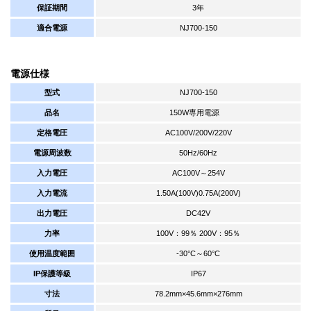
保証期間
3年
適合電源
NJ700-150
電源仕様
型式
NJ700-150
品名
150W専用電源
定格電圧
AC100V/200V/220V
電源周波数
50Hz/60Hz
入力電圧
AC100V～254V
入力電流
1.50A(100V)0.75A(200V)
出力電圧
DC42V
力率
100V：99％ 200V：95％
使用温度範囲
-30°C～60°C
IP保護等級
IP67
寸法
78.2mm×45.6mm×276mm