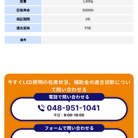
質量
1,600g
定格寿命
50000h
保証期間
3年
適合規格
PSE
備考
今すぐLED照明の在庫状況、補助金の適合診断につい
て問い合わせる