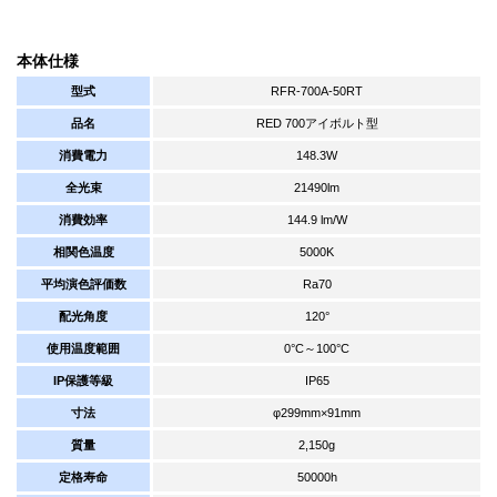
本体仕様
型式
RFR-700A-50RT
品名
RED 700アイボルト型
消費電力
148.3W
全光束
21490lm
消費効率
144.9 lm/W
相関色温度
5000K
平均演色評価数
Ra70
配光角度
120°
使用温度範囲
0°C～100°C
IP保護等級
IP65
寸法
φ299mm×91mm
質量
2,150g
定格寿命
50000h