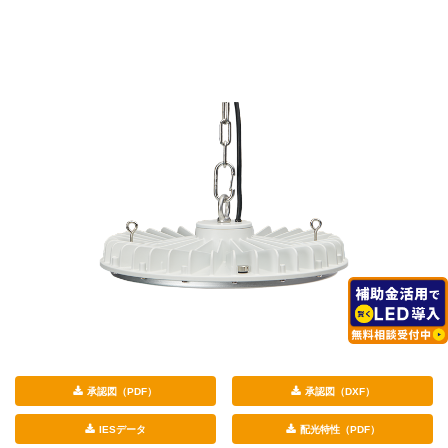
承認図（PDF）
承認図（DXF）
IESデータ
配光特性（PDF）