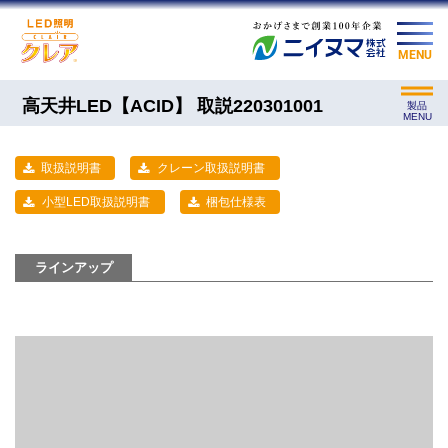
MENU
高天井LED【ACID】 取説220301001
製品
MENU
取扱説明書
クレーン取扱説明書
小型LED取扱説明書
梱包仕様表
ラインアップ