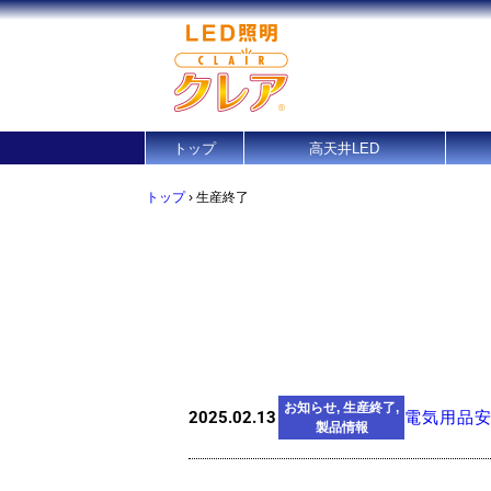
トップ
高天井LED
トップ
›
生産終了
お知らせ
,
生産終了
,
2025.02.13
電気用品
製品情報