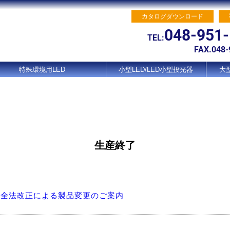
カタログダウンロード
048-951
TEL:
FAX.048-
特殊環境用LED
小型LED/LED小型投光器
大型
生産終了
安全法改正による製品変更のご案内