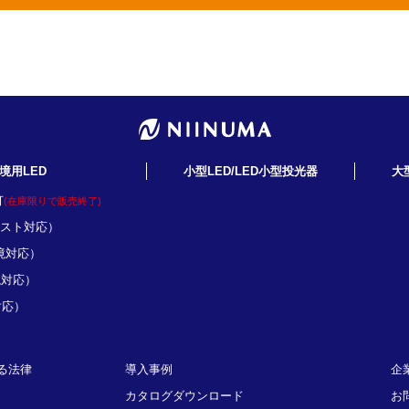
境用LED
小型LED/LED小型投光器
大
灯
(在庫限りで販売終了)
ミスト対応）
境対応）
境対応）
対応）
る法律
導入事例
企
カタログダウンロード
お