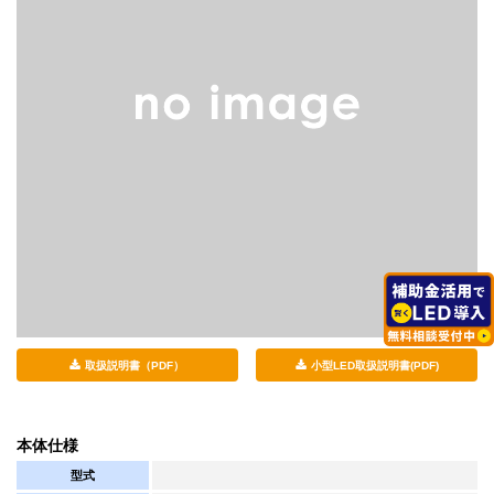
取扱説明書（PDF）
小型LED取扱説明書(PDF)
本体仕様
型式