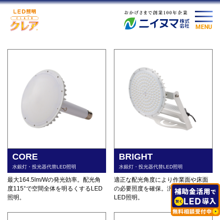
MENU
CORE
BRIGHT
水銀灯・投光器代替LED照明
水銀灯・投光器代替LED照明
最大164.5lm/Wの発光効率。配光角
適正な配光角度により作業面や床面
度115°で空間全体を明るくするLED
の必要照度を確保。汎用性の高い
照明。
LED照明。