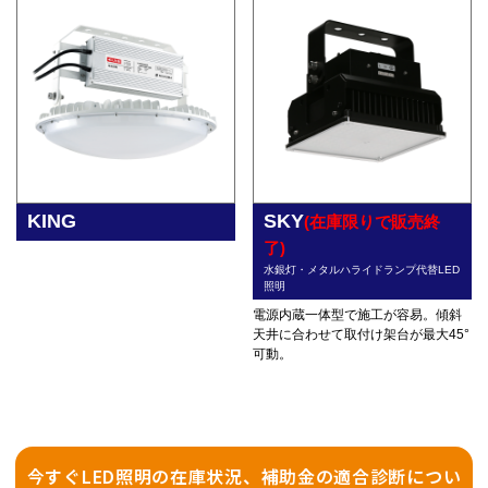
KING
SKY
(在庫限りで販売終
了)
水銀灯・メタルハライドランプ代替LED
照明
電源内蔵一体型で施工が容易。傾斜
天井に合わせて取付け架台が最大45°
可動。
今すぐLED照明の在庫状況、補助金の適合診断につい