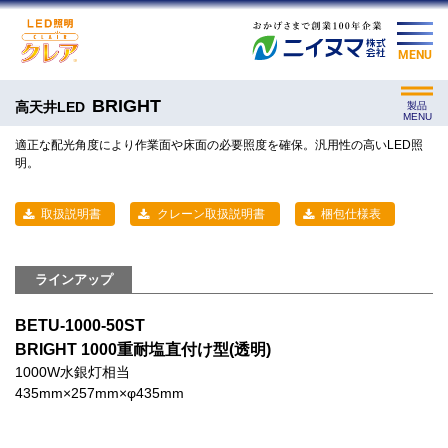
MENU
BRIGHT
高天井LED
製品
MENU
適正な配光角度により作業面や床面の必要照度を確保。汎用性の高いLED照
明。
取扱説明書
クレーン取扱説明書
梱包仕様表
ラインアップ
BETU-1000-50ST
BRIGHT 1000重耐塩直付け型(透明)
1000W水銀灯相当
435mm×257mm×φ435mm