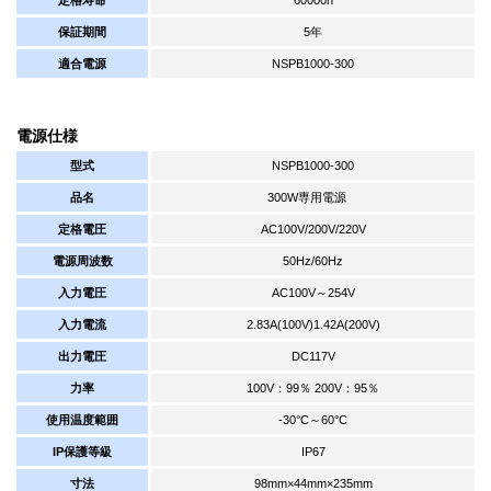
保証期間
5年
適合電源
NSPB1000-300
電源仕様
型式
NSPB1000-300
品名
300W専用電源
定格電圧
AC100V/200V/220V
電源周波数
50Hz/60Hz
入力電圧
AC100V～254V
入力電流
2.83A(100V)1.42A(200V)
出力電圧
DC117V
力率
100V：99％ 200V：95％
使用温度範囲
-30°C～60°C
IP保護等級
IP67
寸法
98mm×44mm×235mm