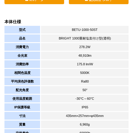
本体仕様
型式
BETU-1000-50ST
品名
BRIGHT 1000重耐塩直付け型(透明)
消費電力
278.2W
全光束
48,910lm
消費効率
175.8 lm/W
相関色温度
5000K
平均演色評価数
Ra80
配光角度
50°
使用温度範囲
-30°C～60°C
IP保護等級
IP65
寸法
435mm×257mm×φ435mm
質量
6,960g
定格寿命
60000h