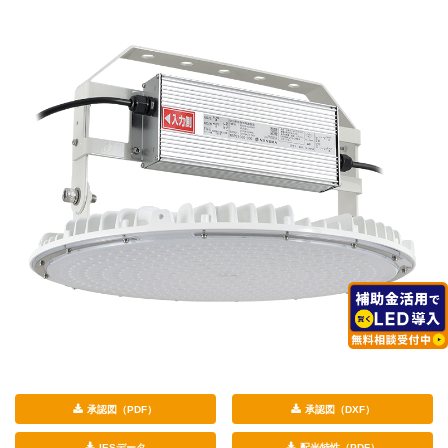
承認図（PDF）
承認図（DXF）
IESデータ
配光特性（PDF）