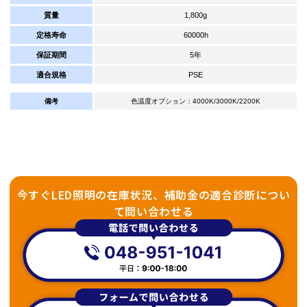
質量
1,800g
定格寿命
60000h
保証期間
5年
適合規格
PSE
備考
色温度オプション：4000K/3000K/2200K
今すぐLED照明の在庫状況、補助金の適合診断につい
て問い合わせる