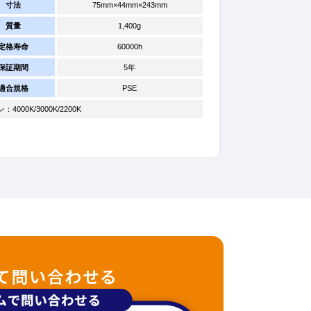
寸法
75mm×44mm×243mm
質量
1,400g
定格寿命
60000h
保証期間
5年
適合規格
PSE
000K/3000K/2200K
て問い合わせる