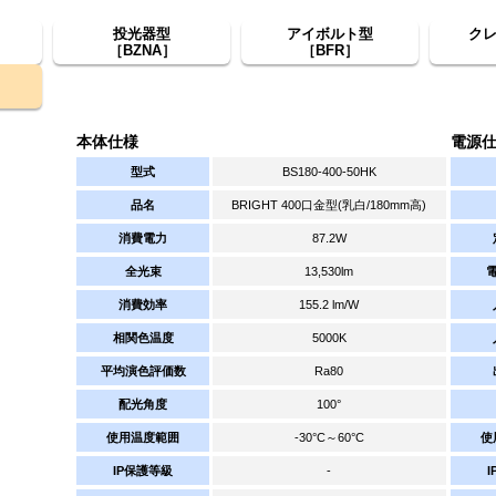
投光器型
アイボルト型
ク
［BZNA］
［BFR］
本体仕様
電源
型式
BS180-400-50HK
品名
BRIGHT 400口金型(乳白/180mm高)
消費電力
87.2W
全光束
13,530lm
消費効率
155.2 lm/W
相関色温度
5000K
平均演色評価数
Ra80
配光角度
100°
使用温度範囲
-30°C～60°C
使
IP保護等級
-