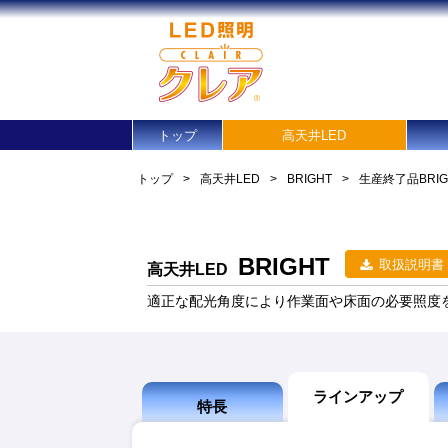
トップ
高天井LED
トップ
>
高天井LED
>
BRIGHT
>
生産終了品
BRI
BRIGHT
取扱説明書
高天井LED
適正な配光角度により作業面や床面の必要照度を
ラインアップ
特長