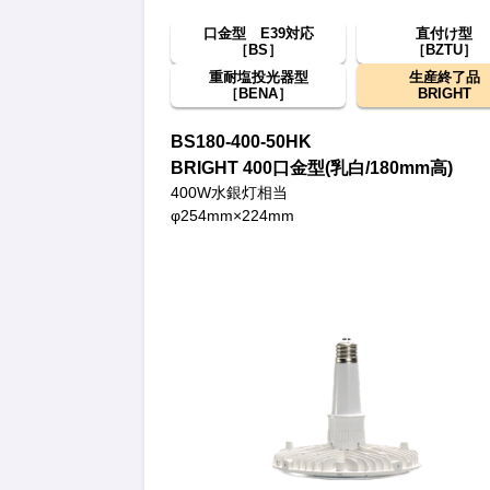
口金型 E39対応
直付け型
［BS］
［BZTU］
重耐塩投光器型
生産終了品
［BENA］
BRIGHT
BS180-400-50HK
BRIGHT 400口金型(乳白/180mm高)
400W水銀灯相当
φ254mm×224mm