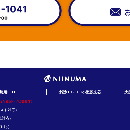
境用LED
小型LED/LED小型投光器
大
灯
(在庫限りで販売終了)
ミスト対応）
境対応）
境対応）