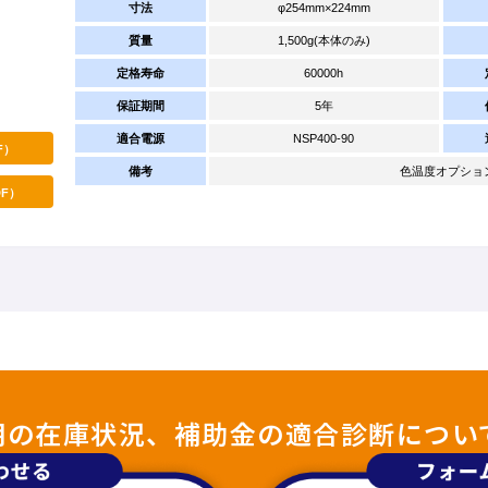
寸法
φ254mm×224mm
質量
1,500g(本体のみ)
定格寿命
60000h
保証期間
5年
適合電源
NSP400-90
F）
備考
色温度オプション：4
F）
照明の在庫状況、補助金の適合診断につい