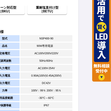
レーン対応型
重耐塩直付け型
［BKU］
［BETU］
仕様
型式
NSP400-90
品名
90W専用電源
定格電圧
AC100V/200V/220V
電源周波数
50Hz/60Hz
入力電圧
AC100V-254V
入力電流
0.90A(100V)0.45A(200V)
出力電圧
DC42V
力率
100V：99％ 200V：95％
用温度範囲
-30°C～60°C
IP保護等級
IP67