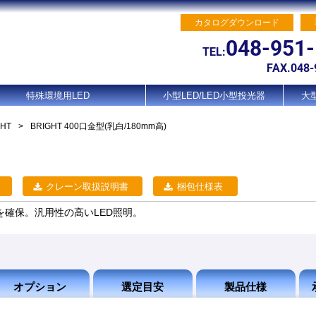
カタログダウンロード
048-951
TEL:
FAX.048-
特殊環境用LED
小型LED/LED小型投光器
大型
GHT
>
BRIGHT 400口金型(乳白/180mm高)
クレーン取扱説明書
梱包仕様表
確保。汎用性の高いLED照明。
オプション
選定目安
製品仕様