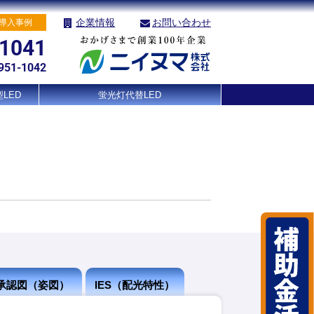
企業情報
お問い合わせ
導入事例
-1041
951-1042
LED
蛍光灯代替LED
承認図（姿図）
IES（配光特性）