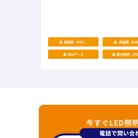
承認図（PDF）
承認図（DX
IESデータ
配光特性（PD
今すぐLED