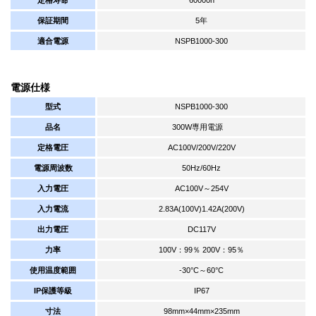
保証期間
5年
適合電源
NSPB1000-300
電源仕様
型式
NSPB1000-300
品名
300W専用電源
定格電圧
AC100V/200V/220V
電源周波数
50Hz/60Hz
入力電圧
AC100V～254V
入力電流
2.83A(100V)1.42A(200V)
出力電圧
DC117V
力率
100V：99％ 200V：95％
使用温度範囲
-30°C～60°C
IP保護等級
IP67
寸法
98mm×44mm×235mm