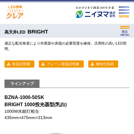
MENU
BRIGHT
高天井LED
製品
MENU
適正な配光角度により作業面や床面の必要照度を確保。汎用性の高いLED照
明。
取扱説明書
クレーン取扱説明書
梱包仕様表
ラインアップ
BZNA-1000-50SK
BRIGHT 1000投光器型(乳白)
1000W水銀灯相当
435mm×475mm×313mm