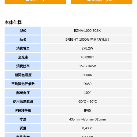
本体仕様
型式
BZNA-1000-50SK
品名
BRIGHT 1000投光器型(乳白)
消費電力
278.2W
全光束
43,890lm
消費効率
157.7 lm/W
相関色温度
5000K
平均演色評価数
Ra80
配光角度
100°
使用温度範囲
-30°C～60°C
IP保護等級
IP65
寸法
435mm×475mm×313mm
質量
8,430g
定格寿命
60000h