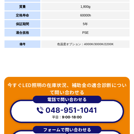
質量
1,800g
定格寿命
60000h
保証期間
5年
適合規格
PSE
備考
色温度オプション：4000K/3000K/2200K
今すぐLED照明の在庫状況、補助金の適合診断につい
て問い合わせる