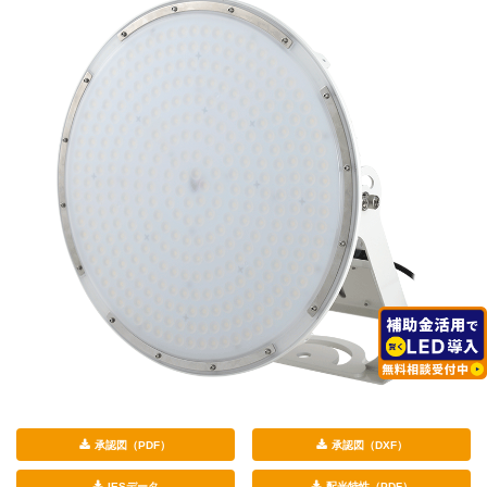
承認図（PDF）
承認図（DXF）
IESデータ
配光特性（PDF）