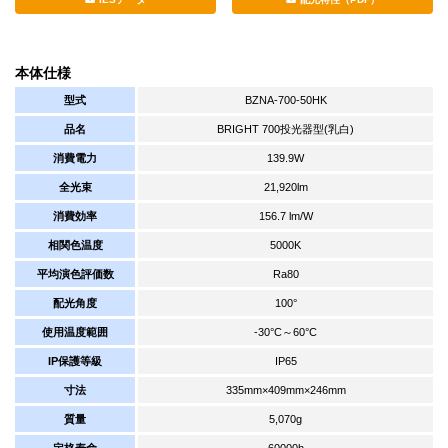
本体仕様
型式
BZNA-700-50HK
品名
BRIGHT 700投光器型(乳白)
消費電力
139.9W
全光束
21,920lm
消費効率
156.7 lm/W
相関色温度
5000K
平均演色評価数
Ra80
配光角度
100°
使用温度範囲
-30°C～60°C
IP保護等級
IP65
寸法
335mm×409mm×246mm
質量
5,070g
定格寿命
60000h