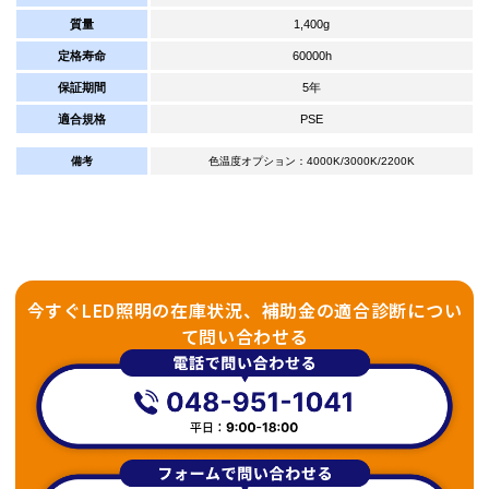
質量
1,400g
定格寿命
60000h
保証期間
5年
適合規格
PSE
備考
色温度オプション：4000K/3000K/2200K
今すぐLED照明の在庫状況、補助金の適合診断につい
て問い合わせる