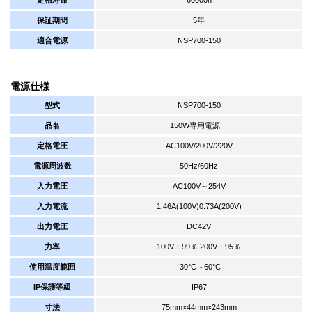
保証期間
5年
適合電源
NSP700-150
電源仕様
型式
NSP700-150
品名
150W専用電源
定格電圧
AC100V/200V/220V
電源周波数
50Hz/60Hz
入力電圧
AC100V～254V
入力電流
1.46A(100V)0.73A(200V)
出力電圧
DC42V
力率
100V：99％ 200V：95％
使用温度範囲
-30°C～60°C
IP保護等級
IP67
寸法
75mm×44mm×243mm