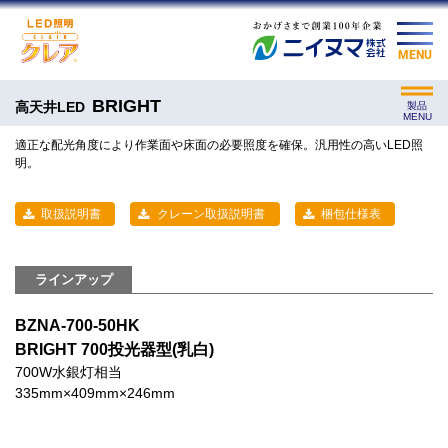
MENU
BRIGHT
高天井LED
製品
MENU
適正な配光角度により作業面や床面の必要照度を確保。汎用性の高いLED照
明。
取扱説明書
クレーン取扱説明書
梱包仕様表
ラインアップ
BZNA-700-50HK
BRIGHT 700投光器型(乳白)
700W水銀灯相当
335mm×409mm×246mm