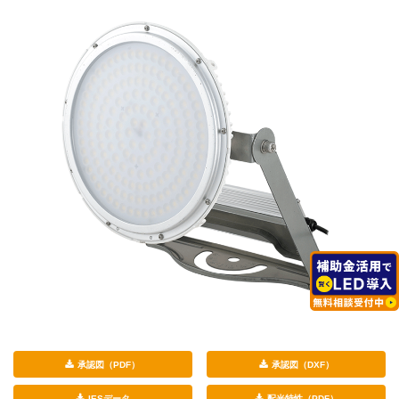
承認図（PDF）
承認図（DXF）
IESデータ
配光特性（PDF）