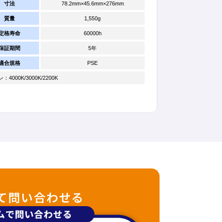
寸法
78.2mm×45.6mm×276mm
質量
1,550g
定格寿命
60000h
保証期間
5年
適合規格
PSE
000K/3000K/2200K
て問い合わせる