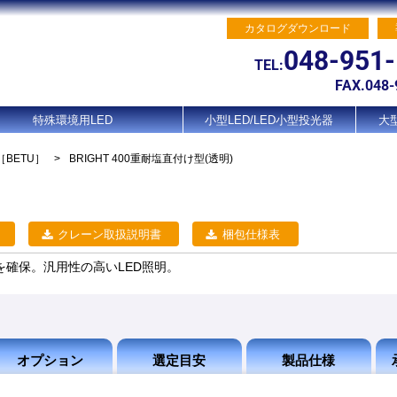
カタログダウンロード
048-951
TEL:
FAX.048-
特殊環境用LED
小型LED/LED小型投光器
大型
［BETU］
>
BRIGHT 400重耐塩直付け型(透明)
クレーン取扱説明書
梱包仕様表
確保。汎用性の高いLED照明。
オプション
選定目安
製品仕様