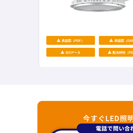
承認図（PDF）
承認図（DX
IESデータ
配光特性（PD
今すぐLED