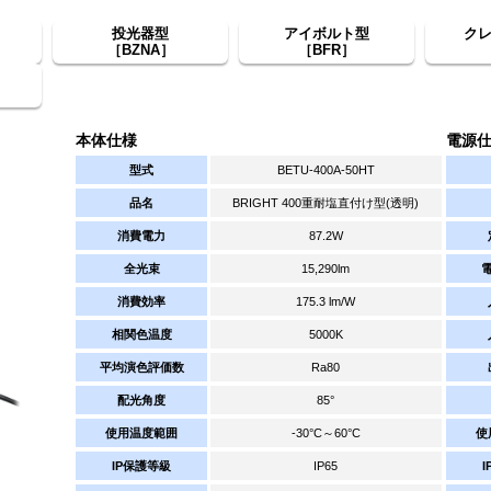
投光器型
アイボルト型
ク
［BZNA］
［BFR］
本体仕様
電源
型式
BETU-400A-50HT
品名
BRIGHT 400重耐塩直付け型(透明)
消費電力
87.2W
全光束
15,290lm
消費効率
175.3 lm/W
相関色温度
5000K
平均演色評価数
Ra80
配光角度
85°
使用温度範囲
-30°C～60°C
使
IP保護等級
IP65