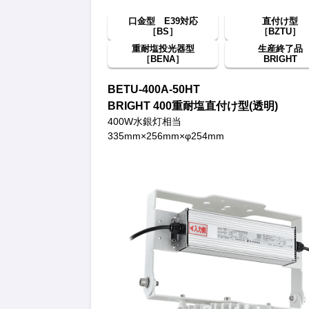
口金型 E39対応
直付け型
［BS］
［BZTU］
重耐塩投光器型
生産終了品
［BENA］
BRIGHT
BETU-400A-50HT
BRIGHT 400重耐塩直付け型(透明)
400W水銀灯相当
335mm×256mm×φ254mm