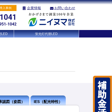
企業情報
お問い合わせ
導入事例
-1041
951-1042
LED
蛍光灯代替LED
承認図（姿図）
IES（配光特性）