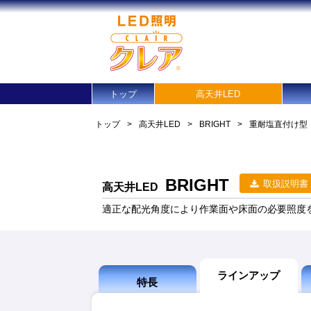
トップ
高天井LED
トップ
>
高天井LED
>
BRIGHT
>
重耐塩直付け型
BRIGHT
取扱説明書
高天井LED
適正な配光角度により作業面や床面の必要照度を
ラインアップ
特長