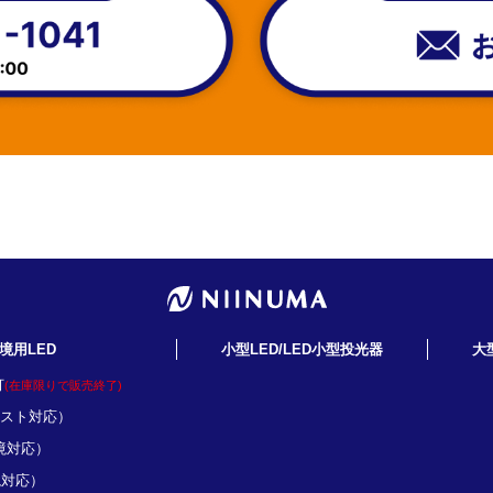
境用LED
小型LED/LED小型投光器
大
灯
(在庫限りで販売終了)
ミスト対応）
境対応）
境対応）