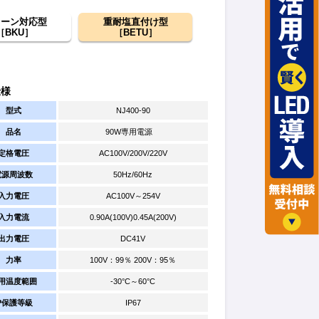
レーン対応型
重耐塩直付け型
［BKU］
［BETU］
仕様
型式
NJ400-90
品名
90W専用電源
定格電圧
AC100V/200V/220V
電源周波数
50Hz/60Hz
入力電圧
AC100V～254V
入力電流
0.90A(100V)0.45A(200V)
出力電圧
DC41V
力率
100V：99％ 200V：95％
用温度範囲
-30°C～60°C
IP保護等級
IP67