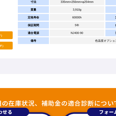
寸法
335mm×256mm×φ254mm
質量
3,910g
定格寿命
60000h
保証期間
5年
適合電源
NJ400-90
F）
備考
色温度オプション：4
F）
照明の在庫状況、補助金の適合診断につい