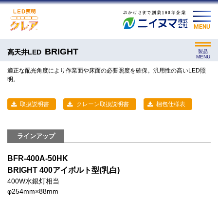
MENU
BRIGHT
高天井LED
製品
MENU
適正な配光角度により作業面や床面の必要照度を確保。汎用性の高いLED照
明。
取扱説明書
クレーン取扱説明書
梱包仕様表
ラインアップ
BFR-400A-50HK
BRIGHT 400アイボルト型(乳白)
400W水銀灯相当
φ254mm×88mm