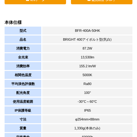
本体仕様
型式
BFR-400A-50HK
品名
BRIGHT 400アイボルト型(乳白)
消費電力
87.2W
全光束
13,530lm
消費効率
155.2 lm/W
相関色温度
5000K
平均演色評価数
Ra80
配光角度
100°
使用温度範囲
-30°C～60°C
IP保護等級
IP65
寸法
φ254mm×88mm
質量
1,330g(本体のみ)
定格寿命
60000h