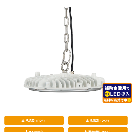
承認図（PDF）
承認図（DXF）
IESデータ
配光特性（PDF）