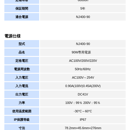
保証期間
5年
適合電源
NJ400-90
電源仕様
型式
NJ400-90
品名
90W専用電源
定格電圧
AC100V/200V/220V
電源周波数
50Hz/60Hz
入力電圧
AC100V～254V
入力電流
0.90A(100V)0.45A(200V)
出力電圧
DC41V
力率
100V：99％ 200V：95％
使用温度範囲
-30°C～60°C
IP保護等級
IP67
寸法
78.2mm×45.6mm×276mm