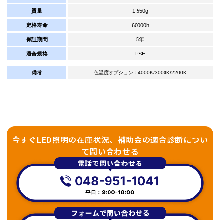
質量
1,550g
定格寿命
60000h
保証期間
5年
適合規格
PSE
備考
色温度オプション：4000K/3000K/2200K
今すぐLED照明の在庫状況、補助金の適合診断につい
て問い合わせる