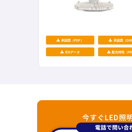
承認図（PDF）
承認図（DX
IESデータ
配光特性（PD
今すぐLED