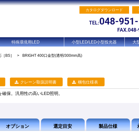
カタログダウンロード
048-951
TEL:
FAX.048-
特殊環境用LED
小型LED/LED小型投光器
大型
応
［BS］
>
BRIGHT 400口金型(透明/300mm高)
クレーン取扱説明書
梱包仕様表
確保。汎用性の高いLED照明。
オプション
選定目安
製品仕様