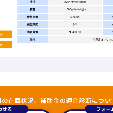
寸法
φ254mm×343mm
質量
1,560g(本体のみ)
定格寿命
60000h
保証期間
5年
適合電源
NJ400-90
F）
備考
色温度オプション：4
F）
照明の在庫状況、補助金の適合診断につい