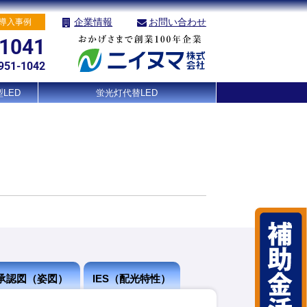
企業情報
お問い合わせ
導入事例
-1041
951-1042
LED
蛍光灯代替LED
承認図（姿図）
IES（配光特性）