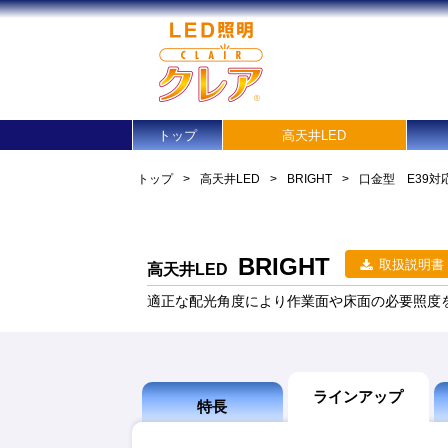
トップ
高天井LED
トップ
>
高天井LED
>
BRIGHT
>
口金型 E39対
BRIGHT
取扱説明書
高天井LED
適正な配光角度により作業面や床面の必要照度を
ラインアップ
特長