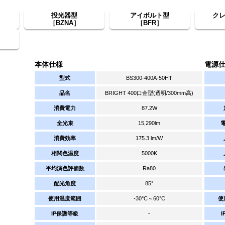
投光器型
アイボルト型
ク
［BZNA］
［BFR］
本体仕様
電源
型式
BS300-400A-50HT
品名
BRIGHT 400口金型(透明/300mm高)
消費電力
87.2W
全光束
15,290lm
消費効率
175.3 lm/W
相関色温度
5000K
平均演色評価数
Ra80
配光角度
85°
使用温度範囲
-30°C～60°C
使
IP保護等級
-