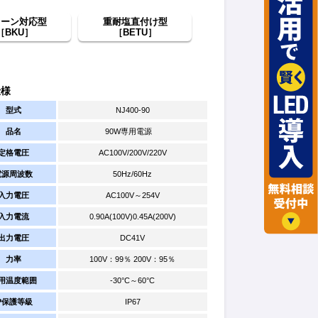
レーン対応型
重耐塩直付け型
［BKU］
［BETU］
仕様
型式
NJ400-90
品名
90W専用電源
定格電圧
AC100V/200V/220V
電源周波数
50Hz/60Hz
入力電圧
AC100V～254V
入力電流
0.90A(100V)0.45A(200V)
出力電圧
DC41V
力率
100V：99％ 200V：95％
用温度範囲
-30°C～60°C
IP保護等級
IP67