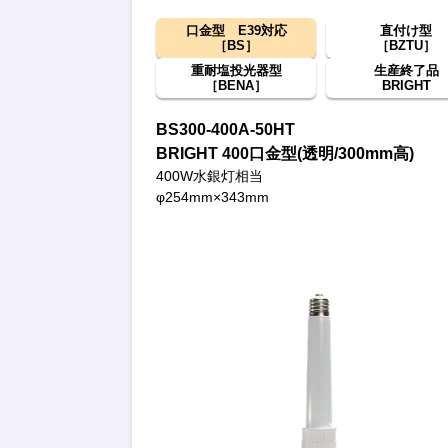
口金型 E39対応
直付け型
［BS］
［BZTU］
重耐塩投光器型
生産終了品
［BENA］
BRIGHT
BS300-400A-50HT
BRIGHT 400口金型(透明/300mm高)
400W水銀灯相当
φ254mm×343mm