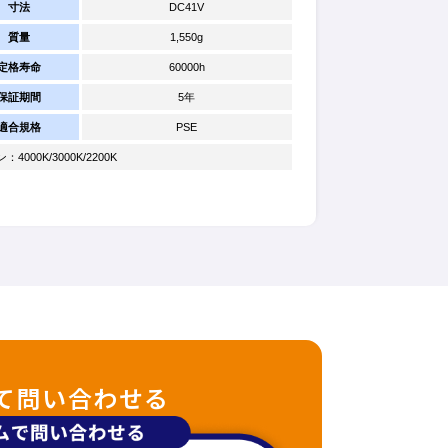
寸法
DC41V
質量
1,550g
定格寿命
60000h
保証期間
5年
適合規格
PSE
000K/3000K/2200K
て問い合わせる