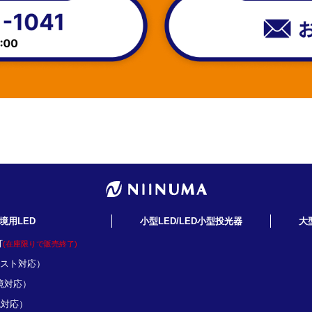
境用LED
小型LED/LED小型投光器
大
灯
(在庫限りで販売終了)
ミスト対応）
境対応）
境対応）