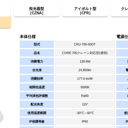
投光器型
アイボルト型
ク
［CZNA］
［CFR］
本体仕様
電源
型式
CKU-700-50DT
品名
CORE 700クレーン対応型(透明)
消費電力
139.9W
全光束
24,850lm
消費効率
177.6 lm/W
相関色温度
5000K
平均演色評価数
Ra80
配光角度
115°
使用温度範囲
-30°C～60°C
使
IP保護等級
IP65