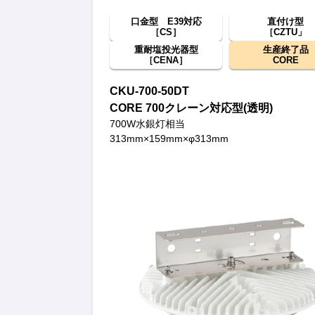
口金型 E39対応
直付け型
［CS］
［CZTU」
重耐塩投光器型
生産終了品
［CENA］
CORE
CKU-700-50DT
CORE 700クレーン対応型(透明)
700W水銀灯相当
313mm×159mm×φ313mm