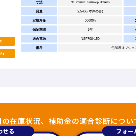
寸法
313mm×159mm×φ313mm
質量
2,540g(本体のみ)
定格寿命
60000h
保証期間
5年
適合電源
NSP700-150
F）
備考
色温度オプション：4
F）
照明の在庫状況、補助金の適合診断につい