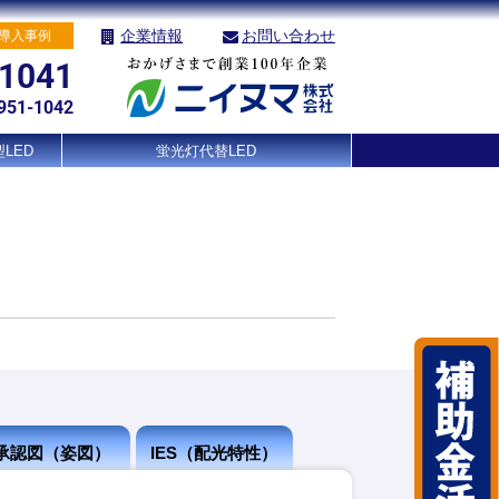
企業情報
お問い合わせ
導入事例
-1041
951-1042
LED
蛍光灯代替LED
承認図（姿図）
IES（配光特性）