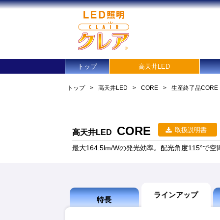
トップ
高天井LED
トップ
>
高天井LED
>
CORE
>
生産終了品
CORE
CORE
取扱説明書
高天井LED
最大164.5lm/Wの発光効率。配光角度115°
ラインアップ
特長