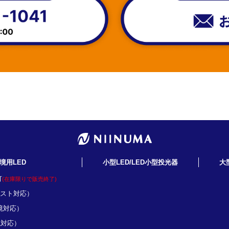
境用LED
小型LED/LED小型投光器
大
灯
(在庫限りで販売終了)
ミスト対応）
境対応）
境対応）