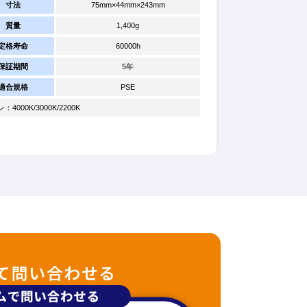
寸法
75mm×44mm×243mm
質量
1,400g
定格寿命
60000h
保証期間
5年
適合規格
PSE
000K/3000K/2200K
て問い合わせる