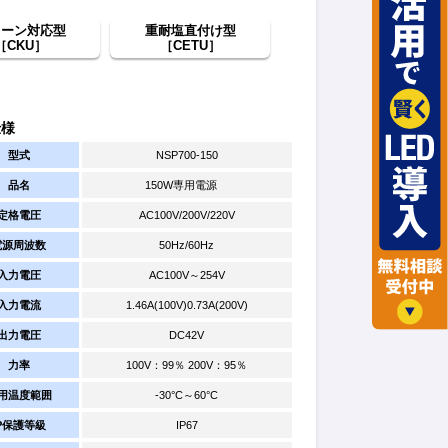
レーン対応型
重耐塩直付け型
［CKU］
［CETU］
仕様
型式
NSP700-150
品名
150W専用電源
定格電圧
AC100V/200V/220V
電源周波数
50Hz/60Hz
入力電圧
AC100V～254V
入力電流
1.46A(100V)0.73A(200V)
出力電圧
DC42V
力率
100V：99％ 200V：95％
用温度範囲
-30°C～60°C
IP保護等級
IP67