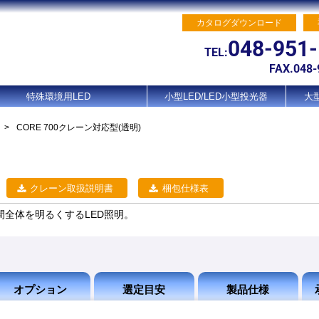
カタログダウンロード
048-951
TEL:
FAX.048-
特殊環境用LED
小型LED/LED小型投光器
大型
>
CORE 700クレーン対応型(透明)
クレーン取扱説明書
梱包仕様表
で空間全体を明るくするLED照明。
オプション
選定目安
製品仕様