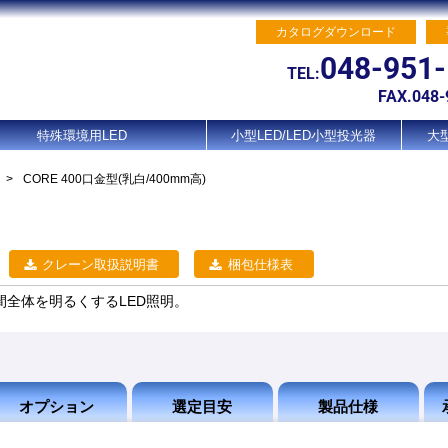
カタログダウンロード
048-951
TEL:
FAX.048-
特殊環境用LED
小型LED/LED小型投光器
大型
>
CORE 400口金型(乳白/400mm高)
クレーン取扱説明書
梱包仕様表
で空間全体を明るくするLED照明。
オプション
選定目安
製品仕様