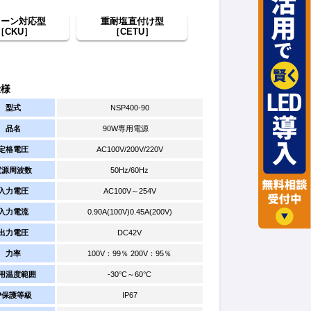
レーン対応型
重耐塩直付け型
［CKU］
［CETU］
仕様
型式
NSP400-90
品名
90W専用電源
定格電圧
AC100V/200V/220V
電源周波数
50Hz/60Hz
入力電圧
AC100V～254V
入力電流
0.90A(100V)0.45A(200V)
出力電圧
DC42V
力率
100V：99％ 200V：95％
用温度範囲
-30°C～60°C
IP保護等級
IP67