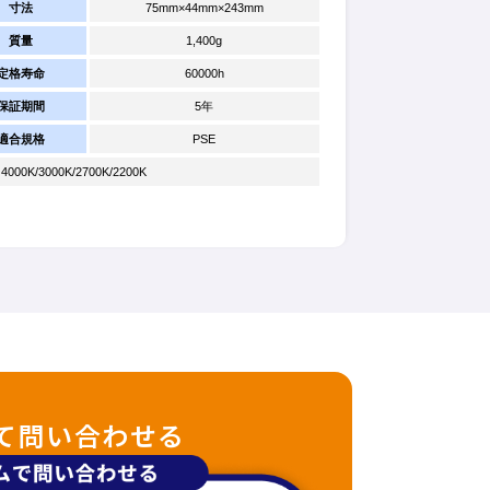
寸法
75mm×44mm×243mm
質量
1,400g
定格寿命
60000h
保証期間
5年
適合規格
PSE
K/3000K/2700K/2200K
て問い合わせる