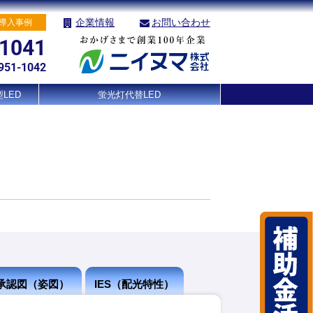
企業情報
お問い合わせ
導入事例
-1041
951-1042
LED
蛍光灯代替LED
承認図（姿図）
IES（配光特性）