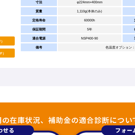
寸法
φ224mm×400mm
質量
1,110g(本体のみ)
定格寿命
60000h
保証期間
5年
適合電源
NSP400-90
F）
備考
色温度オプション：4000
F）
照明の在庫状況、補助金の適合診断につい