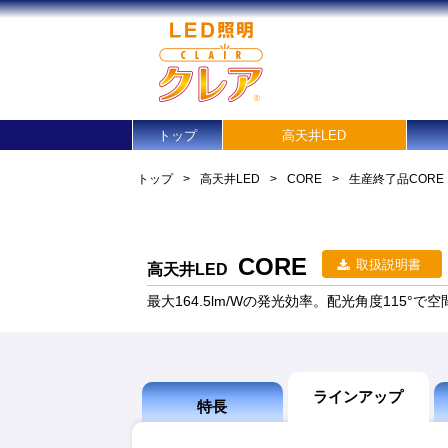
トップ
高天井LED
トップ
>
高天井LED
>
CORE
>
生産終了品
CORE
CORE
取扱説明書
高天井LED
最大164.5lm/Wの発光効率。配光角度115°
ラインアップ
特長