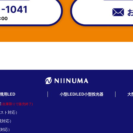
境用LED
小型LED/LED小型投光器
大
灯
(在庫限りで販売終了)
ミスト対応）
境対応）
境対応）