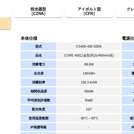
投光器型
アイボルト型
ク
［CZNA］
［CFR］
本体仕様
電源
型式
CS400-400-50DK
品名
CORE 400口金型(乳白/400mm高)
消費電力
89.6W
全光束
14010lm
消費効率
156.3 lm/W
相関色温度
5000K
平均演色評価数
Ra80
配光角度
115°
使用温度範囲
-30°C～60°C
使
IP保護等級
-