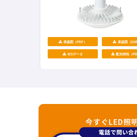
承認図（PDF）
承認図（DX
IESデータ
配光特性（PD
今すぐLED