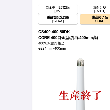
口金型 E39対応
直付け型
［CS］
［CZTU」
重耐塩投光器型
生産終了品
［CENA］
CORE
CS400-400-50DK
CORE 400口金型(乳白/400mm高)
400W水銀灯相当
φ224mm×400mm