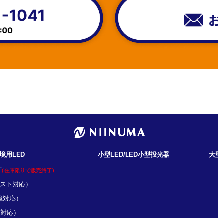
境用LED
小型LED/LED小型投光器
大
灯
(在庫限りで販売終了)
ミスト対応）
境対応）
境対応）