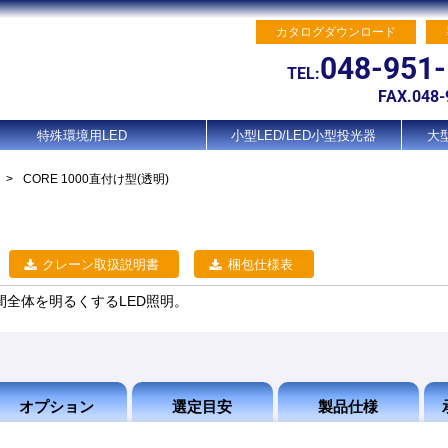
カタログダウンロード
048-951
TEL:
FAX.048-
特殊環境用LED
小型LED/LED小型投光器
大型
>
CORE 1000直付け型(透明)
クレーン取扱説明書
梱包仕様表
で空間全体を明るくするLED照明。
オプション
選定目安
製品仕様