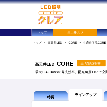
トップ
高天井LED
トップ
>
高天井LED
>
CORE
>
生産終了品
CORE
CORE
取扱説明書
高天井LED
最大164.5lm/Wの発光効率。配光角度115°
ラインアップ
特長