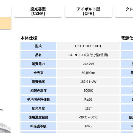
投光器型
アイボルト型
ク
［CZNA］
［CFR］
本体仕様
電源
型式
CZTU-1000-50DT
品名
CORE 1000直付け型(透明)
消費電力
278.2W
全光束
50,890lm
消費効率
182.9 lm/W
相関色温度
5000K
平均演色評価数
Ra80
配光角度
115°
使用温度範囲
-30°C～60°C
使
IP保護等級
IP65