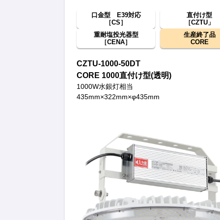
口金型 E39対応
直付け型
［CS］
［CZTU」
重耐塩投光器型
生産終了品
［CENA］
CORE
CZTU-1000-50DT
CORE 1000直付け型(透明)
1000W水銀灯相当
435mm×322mm×φ435mm