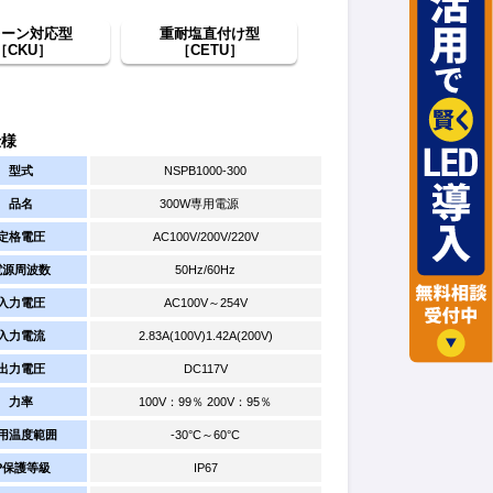
レーン対応型
重耐塩直付け型
［CKU］
［CETU］
仕様
型式
NSPB1000-300
品名
300W専用電源
定格電圧
AC100V/200V/220V
電源周波数
50Hz/60Hz
入力電圧
AC100V～254V
入力電流
2.83A(100V)1.42A(200V)
出力電圧
DC117V
力率
100V：99％ 200V：95％
用温度範囲
-30°C～60°C
IP保護等級
IP67