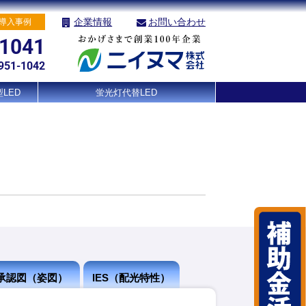
企業情報
お問い合わせ
導入事例
-1041
951-1042
LED
蛍光灯代替LED
承認図（姿図）
IES（配光特性）