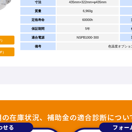
寸法
435mm×322mm×φ435mm
質量
6,960g
定格寿命
60000h
保証期間
5年
適合電源
NSPB1000-300
F）
備考
色温度オプション：4
F）
照明の在庫状況、補助金の適合診断につい