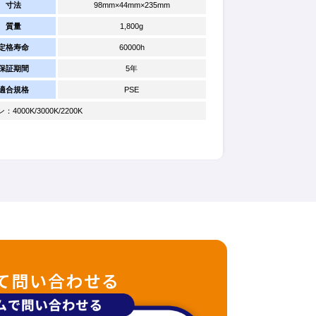
寸法
98mm×44mm×235mm
質量
1,800g
定格寿命
60000h
保証期間
5年
適合規格
PSE
000K/3000K/2200K
て問い合わせる