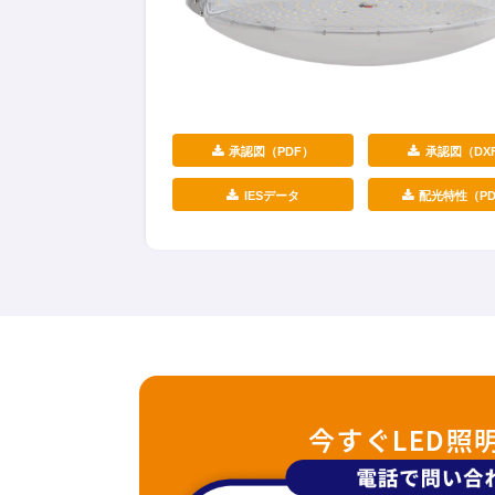
承認図（PDF）
承認図（DX
IESデータ
配光特性（PD
今すぐLED