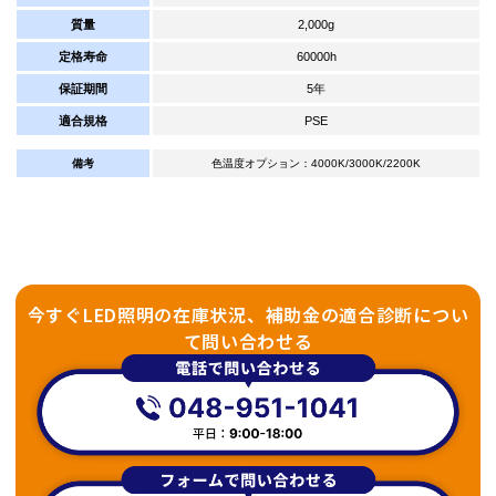
質量
2,000g
定格寿命
60000h
保証期間
5年
適合規格
PSE
備考
色温度オプション：4000K/3000K/2200K
今すぐLED照明の在庫状況、補助金の適合診断につい
て問い合わせる