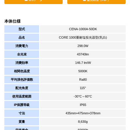
本体仕様
型式
CENA-1000A-50DK
品名
CORE 1000重耐塩投光器型(乳白)
消費電力
298.0W
全光束
43740lm
消費効率
146.7 lm/W
相関色温度
5000K
平均演色評価数
Ra80
配光角度
115°
使用温度範囲
-30°C～60°C
IP保護等級
IP65
寸法
435mm×475mm×378mm
質量
8,630g
定格寿命
60000h