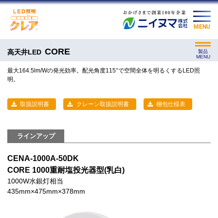
MENU
CORE
高天井LED
製品
MENU
最大164.5lm/Wの発光効率。配光角度115°で空間全体を明るくするLED照
明。
取扱説明書
クレーン取扱説明書
梱包仕様表
ラインアップ
CENA-1000A-50DK
CORE 1000重耐塩投光器型(乳白)
1000W水銀灯相当
435mm×475mm×378mm