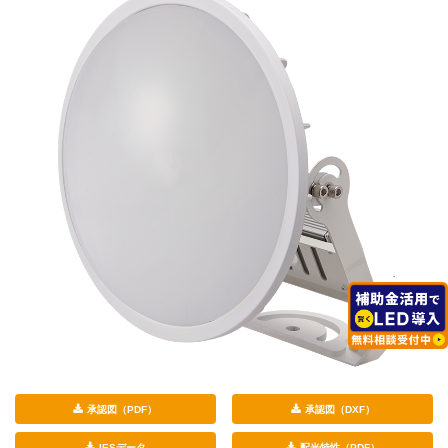
承認図（PDF）
承認図（DXF）
IESデータ
配光特性（PDF）