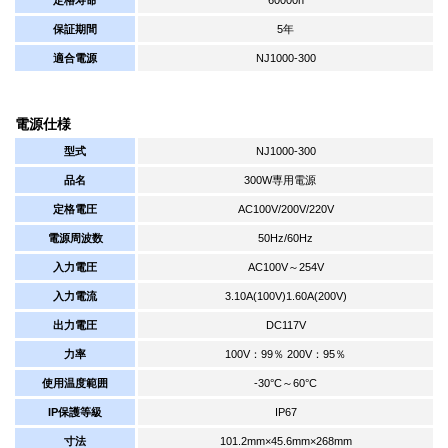
保証期間
5年
適合電源
NJ1000-300
電源仕様
型式
NJ1000-300
品名
300W専用電源
定格電圧
AC100V/200V/220V
電源周波数
50Hz/60Hz
入力電圧
AC100V～254V
入力電流
3.10A(100V)1.60A(200V)
出力電圧
DC117V
力率
100V：99％ 200V：95％
使用温度範囲
-30°C～60°C
IP保護等級
IP67
寸法
101.2mm×45.6mm×268mm