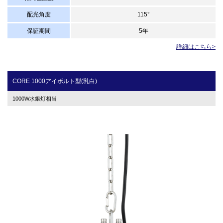
配光角度
115°
保証期間
5年
詳細はこちら>
CORE 1000アイボルト型(乳白)
1000W水銀灯相当