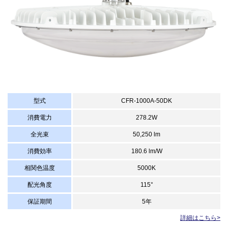
型式
CFR-1000A-50DK
消費電力
278.2W
全光束
50,250 lm
消費効率
180.6 lm/W
相関色温度
5000K
配光角度
115°
保証期間
5年
詳細はこちら>