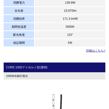
消費電力
139.9W
全光束
23,970lm
消費効率
171.3 lm/W
相関色温度
5000K
配光角度
115°
保証期間
5年
詳細はこちら>
CORE 1000アイボルト型(透明)
1000W水銀灯相当