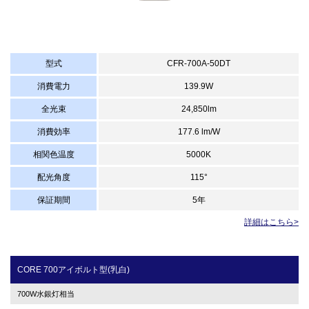
型式
CFR-700A-50DT
消費電力
139.9W
全光束
24,850lm
消費効率
177.6 lm/W
相関色温度
5000K
配光角度
115°
保証期間
5年
詳細はこちら>
CORE 700アイボルト型(乳白)
700W水銀灯相当