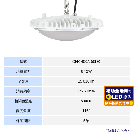
型式
CFR-400A-50DK
消費電力
87.2W
全光束
15,020 lm
消費効率
172.2 lm/W
相関色温度
5000K
配光角度
115°
保証期間
5年
詳細はこちら>