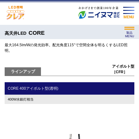
MENU
CORE
高天井LED
製品
MENU
最大164.5lm/Wの発光効率。配光角度115°で空間全体を明るくするLED照
明。
アイボルト型
ラインアップ
［CFR］
CORE 400アイボルト型(透明)
400W水銀灯相当