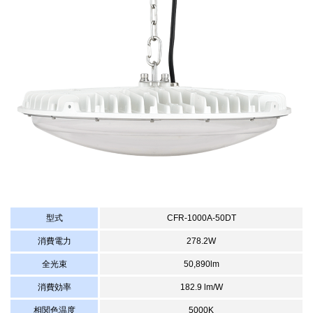
型式
CFR-1000A-50DT
消費電力
278.2W
全光束
50,890lm
消費効率
182.9 lm/W
相関色温度
5000K