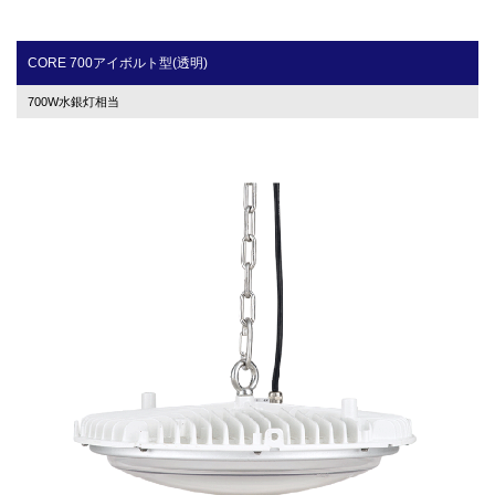
CORE 700アイボルト型(透明)
700W水銀灯相当