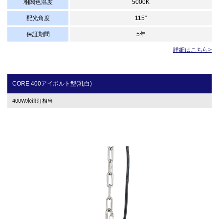
相関色温度
5000K
配光角度
115°
保証期間
5年
詳細はこちら>
CORE 400アイボルト型(乳白)
400W水銀灯相当