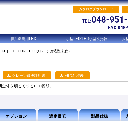
カタログダウンロード
048-951
TEL:
FAX.048-
特殊環境用LED
小型LED/LED小型投光器
大型
CKU］
>
CORE 1000クレーン対応型(乳白)
クレーン取扱説明書
梱包仕様表
で空間全体を明るくするLED照明。
オプション
選定目安
製品仕様