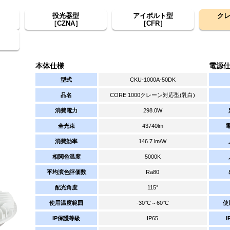
投光器型
アイボルト型
ク
［CZNA］
［CFR］
本体仕様
電源
型式
CKU-1000A-50DK
品名
CORE 1000クレーン対応型(乳白)
消費電力
298.0W
全光束
43740lm
消費効率
146.7 lm/W
相関色温度
5000K
平均演色評価数
Ra80
配光角度
115°
使用温度範囲
-30°C～60°C
使
IP保護等級
IP65