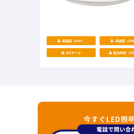
承認図（PDF）
承認図（DX
IESデータ
配光特性（PD
今すぐLED