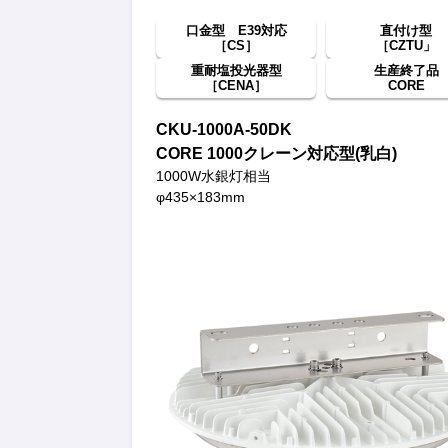
口金型 E39対応
直付け型
［CS］
［CZTU」
重耐塩投光器型
生産終了品
［CENA］
CORE
CKU-1000A-50DK
CORE 1000クレーン対応型(乳白)
1000W水銀灯相当
φ435×183mm