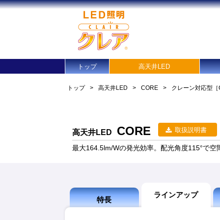
トップ
高天井LED
トップ
>
高天井LED
>
CORE
>
クレーン対応型
［
CORE
取扱説明書
高天井LED
最大164.5lm/Wの発光効率。配光角度115°
ラインアップ
特長