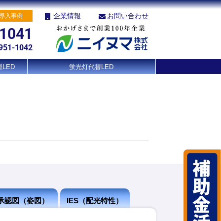
企業情報
お問い合わせ
導入事例
-1041
951-1042
LED
蛍光灯代替LED
承認図（姿図）
IES（配光特性）