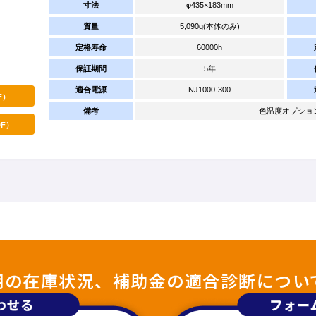
寸法
φ435×183mm
質量
5,090g(本体のみ)
定格寿命
60000h
保証期間
5年
適合電源
NJ1000-300
F）
備考
色温度オプション：4
F）
照明の在庫状況、補助金の適合診断につい