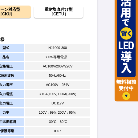
レーン対応型
重耐塩直付け型
［CKU］
［CETU］
仕様
型式
NJ1000-300
品名
300W専用電源
定格電圧
AC100V/200V/220V
電源周波数
50Hz/60Hz
入力電圧
AC100V～254V
入力電流
3.10A(100V)1.60A(200V)
出力電圧
DC117V
力率
100V：99％ 200V：95％
用温度範囲
-30°C～60°C
IP保護等級
IP67