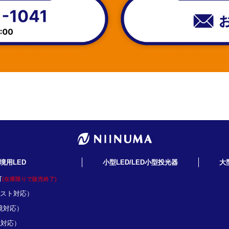
境用LED
小型LED/LED小型投光器
大
灯
(在庫限りで販売終了)
ミスト対応）
境対応）
境対応）