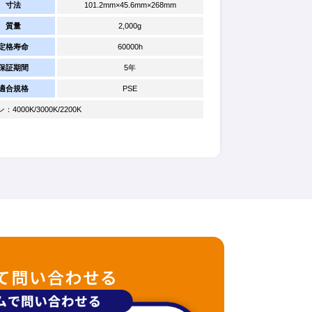
寸法
101.2mm×45.6mm×268mm
質量
2,000g
定格寿命
60000h
保証期間
5年
適合規格
PSE
000K/3000K/2200K
て問い合わせる