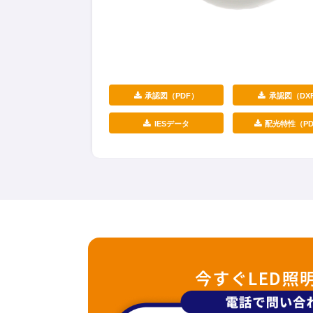
承認図（PDF）
承認図（DX
IESデータ
配光特性（PD
今すぐLED