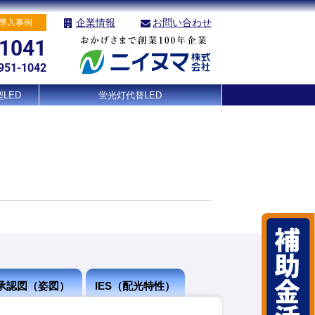
企業情報
お問い合わせ
導入事例
-1041
951-1042
LED
蛍光灯代替LED
承認図（姿図）
IES（配光特性）