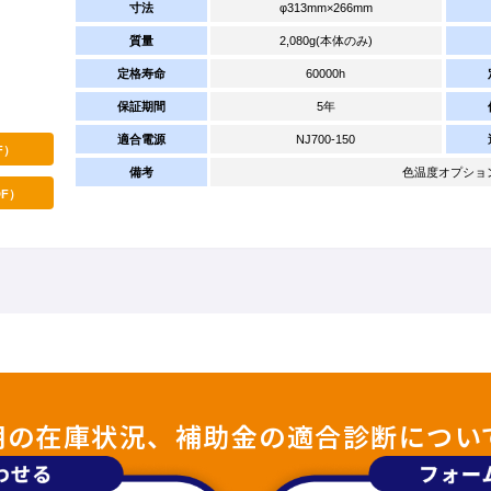
寸法
φ313mm×266mm
質量
2,080g(本体のみ)
定格寿命
60000h
保証期間
5年
適合電源
NJ700-150
F）
備考
色温度オプション：4
F）
照明の在庫状況、補助金の適合診断につい