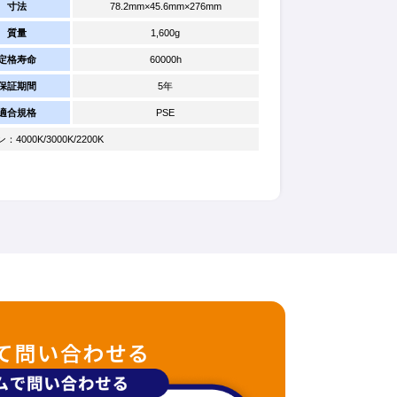
寸法
78.2mm×45.6mm×276mm
質量
1,600g
定格寿命
60000h
保証期間
5年
適合規格
PSE
000K/3000K/2200K
て問い合わせる