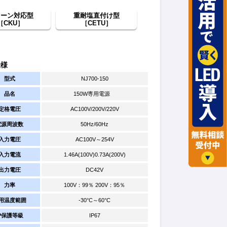
レーン対応型
重耐塩直付け型
［CKU］
［CETU］
仕様
型式
NJ700-150
品名
150W専用電源
定格電圧
AC100V/200V/220V
電源周波数
50Hz/60Hz
入力電圧
AC100V～254V
入力電流
1.46A(100V)0.73A(200V)
出力電圧
DC42V
力率
100V：99％ 200V：95％
用温度範囲
-30°C～60°C
IP保護等級
IP67