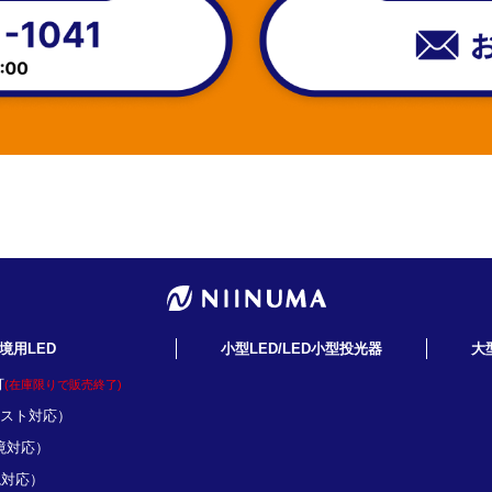
境用LED
小型LED/LED小型投光器
大
灯
(在庫限りで販売終了)
ミスト対応）
境対応）
境対応）