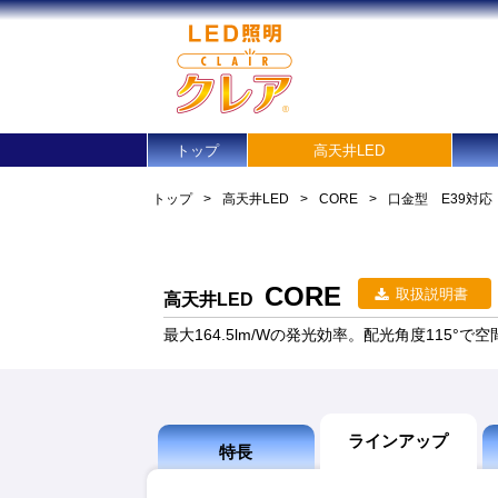
トップ
高天井LED
トップ
>
高天井LED
>
CORE
>
口金型 E39対応
CORE
取扱説明書
高天井LED
最大164.5lm/Wの発光効率。配光角度115°
ラインアップ
特長