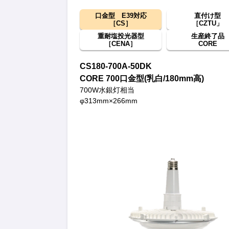
口金型 E39対応
直付け型
［CS］
［CZTU」
重耐塩投光器型
生産終了品
［CENA］
CORE
CS180-700A-50DK
CORE 700口金型(乳白/180mm高)
700W水銀灯相当
φ313mm×266mm