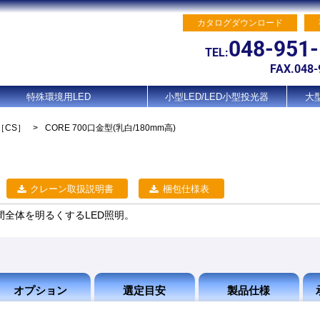
カタログダウンロード
048-951
TEL:
FAX.048-
特殊環境用LED
小型LED/LED小型投光器
大型
［CS］
>
CORE 700口金型(乳白/180mm高)
クレーン取扱説明書
梱包仕様表
で空間全体を明るくするLED照明。
オプション
選定目安
製品仕様