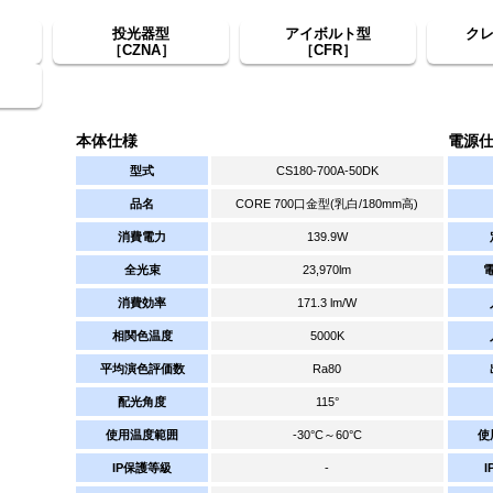
投光器型
アイボルト型
ク
［CZNA］
［CFR］
本体仕様
電源
型式
CS180-700A-50DK
品名
CORE 700口金型(乳白/180mm高)
消費電力
139.9W
全光束
23,970lm
消費効率
171.3 lm/W
相関色温度
5000K
平均演色評価数
Ra80
配光角度
115°
使用温度範囲
-30°C～60°C
使
IP保護等級
-