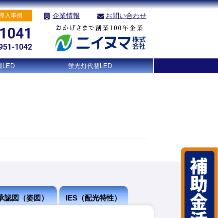
企業情報
お問い合わせ
導入事例
-1041
951-1042
LED
蛍光灯代替LED
承認図（姿図）
IES（配光特性）