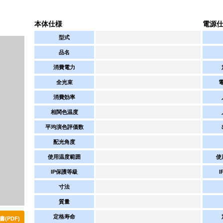
本体仕様
電源
型式
品名
消費電力
全光束
消費効率
相関色温度
平均演色評価数
配光角度
使用温度範囲
使
IP保護等級
寸法
質量
定格寿命
(PDF)