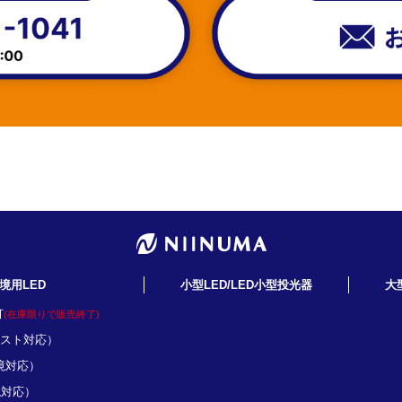
境用LED
小型LED/LED小型投光器
大
灯
(在庫限りで販売終了)
ミスト対応）
境対応）
境対応）