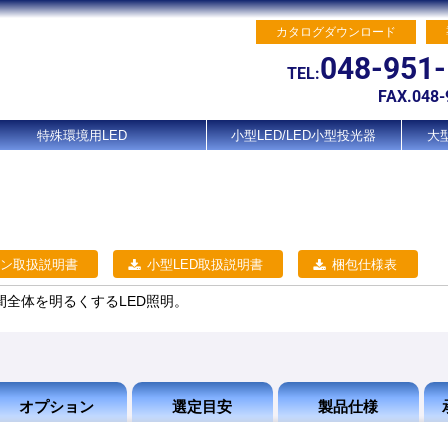
カタログダウンロード
048-951
TEL:
FAX.048-
特殊環境用LED
小型LED/LED小型投光器
大型
ン取扱説明書
小型LED取扱説明書
梱包仕様表
で空間全体を明るくするLED照明。
オプション
選定目安
製品仕様