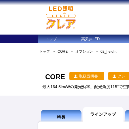
トップ
高天井LED
トップ
>
CORE
>
オプション
>
02_height
CORE
取扱説明書
クレー
最大164.5lm/Wの発光効率。配光角度115°
ラインアップ
特長