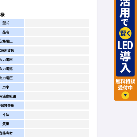
仕様
型式
品名
定格電圧
電源周波数
入力電圧
入力電流
出力電圧
力率
用温度範囲
IP保護等級
寸法
質量
定格寿命