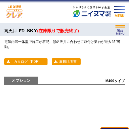
MENU
SKY
(在庫限りで販売終了)
高天井LED
製品
MENU
電源内蔵一体型で施工が容易。傾斜天井に合わせて取付け架台が最大45°可
動。
カタログ（PDF）
取扱説明書
オプション
M400タイプ