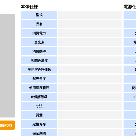
本体仕様
電源
型式
品名
消費電力
全光束
消費効率
相関色温度
平均演色評価数
配光角度
使用温度範囲
使
IP保護等級
寸法
質量
定格寿命
(PDF)
保証期間