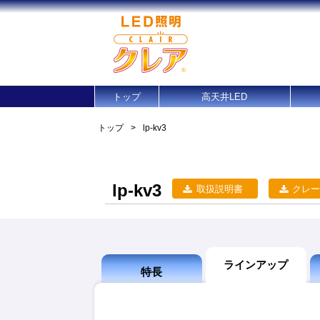
トップ
高天井LED
トップ
>
lp-kv3
lp-kv3
取扱説明書
クレー
ラインアップ
特長