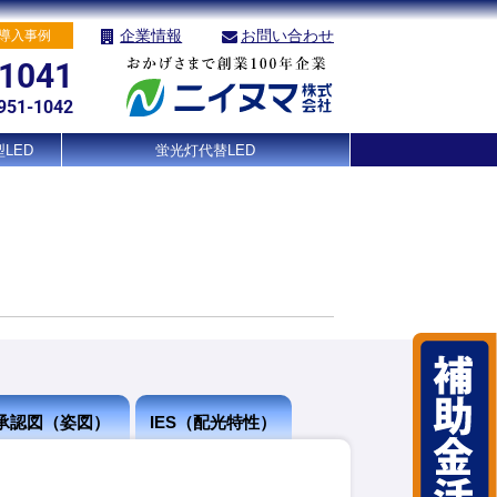
企業情報
お問い合わせ
導入事例
-1041
951-1042
LED
蛍光灯代替LED
承認図（姿図）
IES（配光特性）