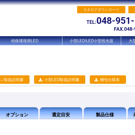
カタログダウンロード
048-951
TEL:
FAX.048-
特殊環境用LED
小型LED/LED小型投光器
大型
ン取扱説明書
小型LED取扱説明書
梱包仕様表
オプション
選定目安
製品仕様