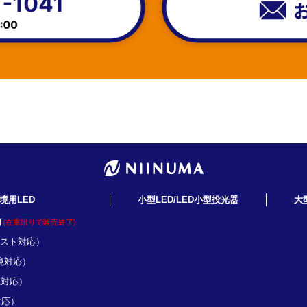
境用LED
小型LED/LED小型投光器
大
灯
(在庫限りで販売終了)
ミスト対応）
境対応）
境対応）
対応）