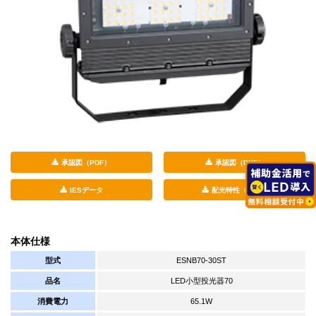
承認図（PDF）
承認図（DXF）
IESデータ
配光特性（PDF）
本体仕様
型式
ESNB70-30ST
品名
LED小型投光器70
消費電力
65.1W