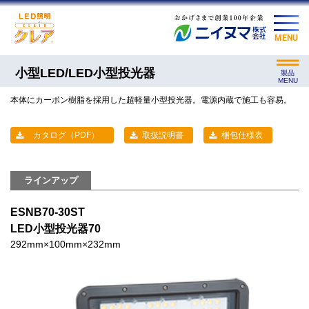
MENU
小型LED/LED小型投光器
製品
MENU
本体にカーボン樹脂を採用した超軽量小型投光器。電源内蔵で施工も容易。
カタログ（PDF）
取扱説明書
梱包仕様表
ラインアップ
ESNB70-30ST
LED小型投光器70
292mm×100mm×232mm