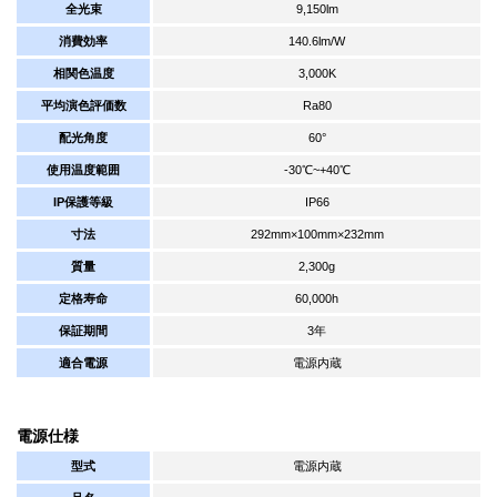
全光束
9,150lm
消費効率
140.6lm/W
相関色温度
3,000K
平均演色評価数
Ra80
配光角度
60°
使用温度範囲
-30℃~+40℃
IP保護等級
IP66
寸法
292mm×100mm×232mm
質量
2,300g
定格寿命
60,000h
保証期間
3年
適合電源
電源内蔵
電源仕様
型式
電源内蔵