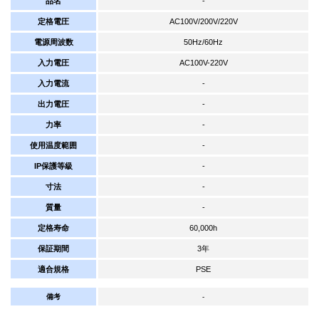
品名
-
定格電圧
AC100V/200V/220V
電源周波数
50Hz/60Hz
入力電圧
AC100V-220V
入力電流
-
出力電圧
-
力率
-
使用温度範囲
-
IP保護等級
-
寸法
-
質量
-
定格寿命
60,000h
保証期間
3年
適合規格
PSE
備考
-