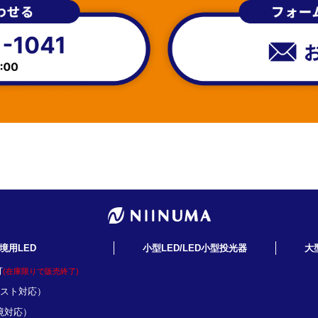
境用LED
小型LED/LED小型投光器
大
灯
(在庫限りで販売終了)
ミスト対応）
境対応）