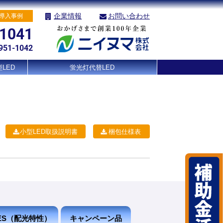
企業情報
お問い合わせ
導入事例
-1041
951-1042
LED
蛍光灯代替LED
小型LED取扱説明書
梱包仕様表
IES（配光特性）
キャンペーン品