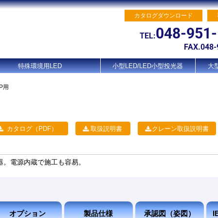
カタログダウンロード
048-951
TEL:
FAX.048-
特殊環境用LED
小型LED/LED小型投光器
大型
P用
カタログ（PDF）
取扱説明書
クレーン取扱説明書
器。電源内蔵で施工も容易。
オプション
製品仕様
承認図（姿図）