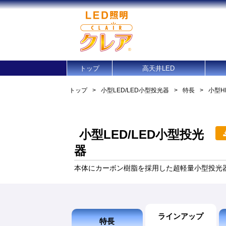
トップ
高天井LED
トップ
>
小型LED/LED小型投光器
>
特長
>
小型H
小型LED/LED小型投光
器
本体にカーボン樹脂を採用した超軽量小型投光
ラインアップ
特長