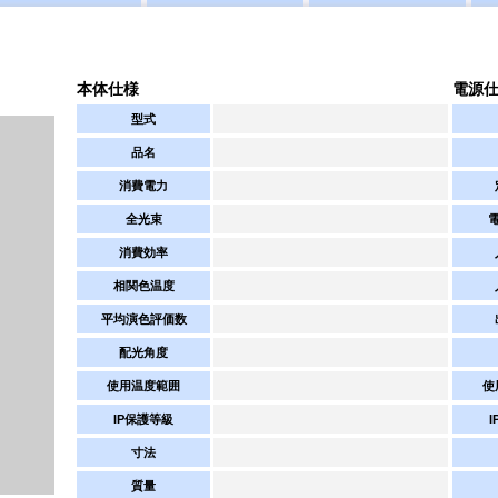
本体仕様
電源
型式
品名
消費電力
全光束
消費効率
相関色温度
平均演色評価数
配光角度
使用温度範囲
使
IP保護等級
寸法
質量