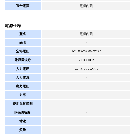
適合電源
電源内蔵
電源仕様
型式
電源内蔵
品名
-
定格電圧
AC100V/200V/220V
電源周波数
50Hz/60Hz
入力電圧
AC100V-AC220V
入力電流
-
出力電圧
-
力率
-
使用温度範囲
-
IP保護等級
-
寸法
-
質量
-