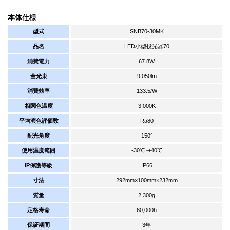
本体仕様
型式
SNB70-30MK
品名
LED小型投光器70
消費電力
67.8W
全光束
9,050lm
消費効率
133.5/W
相関色温度
3,000K
平均演色評価数
Ra80
配光角度
150°
使用温度範囲
-30℃~+40℃
IP保護等級
IP66
寸法
292mm×100mm×232mm
質量
2,300g
定格寿命
60,000h
保証期間
3年