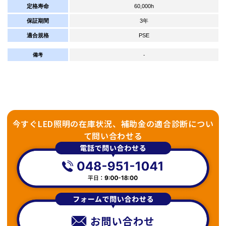
定格寿命
60,000h
保証期間
3年
適合規格
PSE
備考
-
今すぐLED照明の在庫状況、補助金の適合診断につい
て問い合わせる