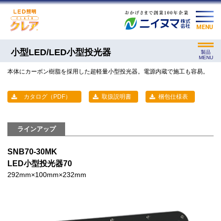
MENU
小型LED/LED小型投光器
製品
MENU
本体にカーボン樹脂を採用した超軽量小型投光器。電源内蔵で施工も容易。
カタログ（PDF）
取扱説明書
梱包仕様表
ラインアップ
SNB70-30MK
LED小型投光器70
292mm×100mm×232mm