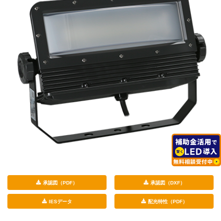
承認図（PDF）
承認図（DXF）
IESデータ
配光特性（PDF）