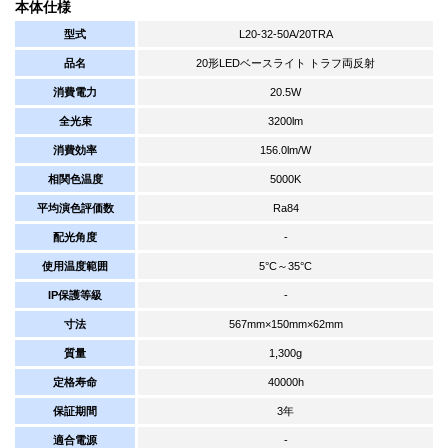
本体仕様
型式
L20-32-50A/20TRA
品名
20形LEDベースライト トラフ両反射
消費電力
20.5W
全光束
3200lm
消費効率
156.0lm/W
相関色温度
5000K
平均演色評価数
Ra84
配光角度
-
使用温度範囲
5°C～35°C
IP保護等級
-
寸法
567mm×150mm×62mm
質量
1,300g
定格寿命
40000h
保証期間
3年
適合電源
-