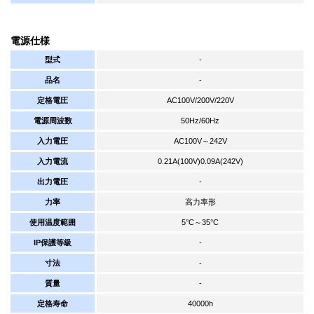
電源仕様
型式
-
品名
-
定格電圧
AC100V/200V/220V
電源周波数
50Hz/60Hz
入力電圧
AC100V～242V
入力電流
0.21A(100V)0.09A(242V)
出力電圧
-
力率
高力率形
使用温度範囲
5°C～35°C
IP保護等級
-
寸法
-
質量
-
定格寿命
40000h