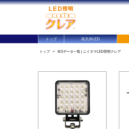
トップ
高天井LED
トップ
>
IESデータ一覧 | ニイヌマLED照明クレア