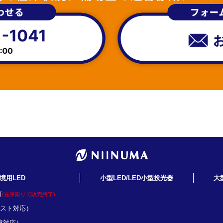
境用LED
小型LED/LED小型投光器
大
灯
(在庫限りで販売終了)
ミスト対応）
境対応）