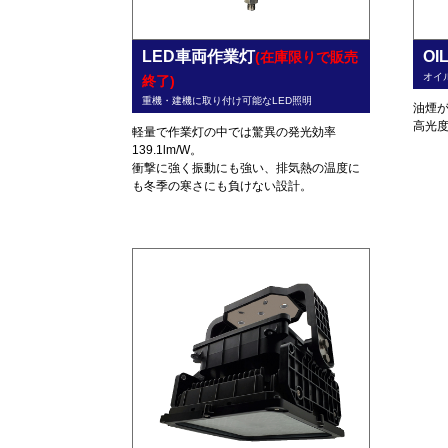
LED車両作業灯
O
(在庫限りで販売
オイ
終了)
重機・建機に取り付け可能なLED照明
油煙
高光
軽量で作業灯の中では驚異の発光効率
139.1lm/W。
衝撃に強く振動にも強い、排気熱の温度に
も冬季の寒さにも負けない設計。