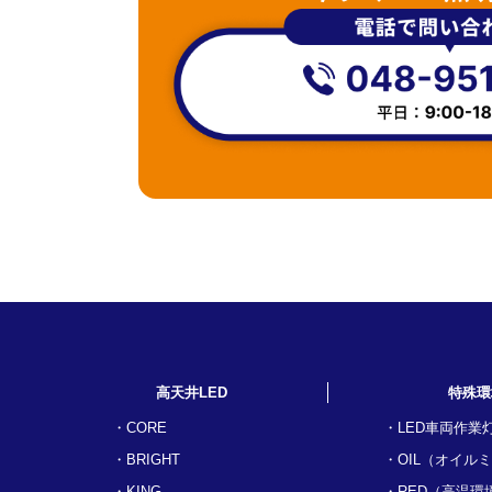
高天井LED
特殊環
CORE
LED車両作業
BRIGHT
OIL（オイル
KING
RED（高温環