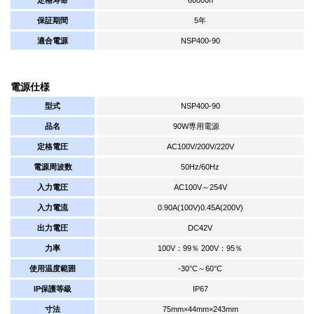
保証期間
5年
適合電源
NSP400-90
電源仕様
型式
NSP400-90
品名
90W専用電源
定格電圧
AC100V/200V/220V
電源周波数
50Hz/60Hz
入力電圧
AC100V～254V
入力電流
0.90A(100V)0.45A(200V)
出力電圧
DC42V
力率
100V：99％ 200V：95％
使用温度範囲
-30°C～60°C
IP保護等級
IP67
寸法
75mm×44mm×243mm