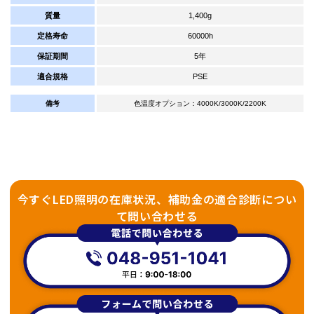
質量
1,400g
定格寿命
60000h
保証期間
5年
適合規格
PSE
備考
色温度オプション：4000K/3000K/2200K
今すぐLED照明の在庫状況、補助金の適合診断につい
て問い合わせる