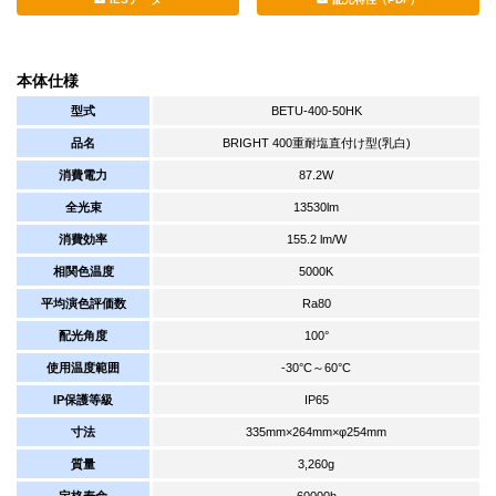
本体仕様
型式
BETU-400-50HK
品名
BRIGHT 400重耐塩直付け型(乳白)
消費電力
87.2W
全光束
13530lm
消費効率
155.2 lm/W
相関色温度
5000K
平均演色評価数
Ra80
配光角度
100°
使用温度範囲
-30°C～60°C
IP保護等級
IP65
寸法
335mm×264mm×φ254mm
質量
3,260g
定格寿命
60000h