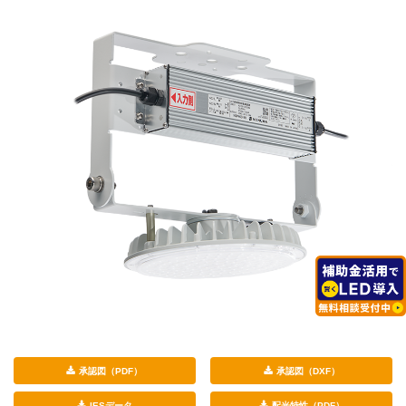
承認図（PDF）
承認図（DXF）
IESデータ
配光特性（PDF）