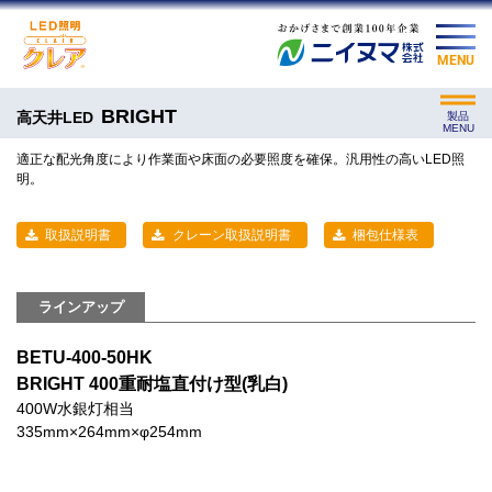
MENU
BRIGHT
高天井LED
製品
MENU
適正な配光角度により作業面や床面の必要照度を確保。汎用性の高いLED照
明。
取扱説明書
クレーン取扱説明書
梱包仕様表
ラインアップ
BETU-400-50HK
BRIGHT 400重耐塩直付け型(乳白)
400W水銀灯相当
335mm×264mm×φ254mm