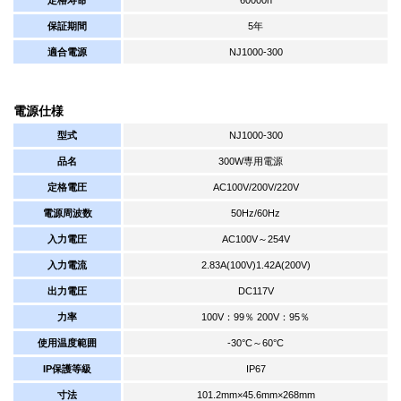
保証期間
5年
適合電源
NJ1000-300
電源仕様
型式
NJ1000-300
品名
300W専用電源
定格電圧
AC100V/200V/220V
電源周波数
50Hz/60Hz
入力電圧
AC100V～254V
入力電流
2.83A(100V)1.42A(200V)
出力電圧
DC117V
力率
100V：99％ 200V：95％
使用温度範囲
-30°C～60°C
IP保護等級
IP67
寸法
101.2mm×45.6mm×268mm