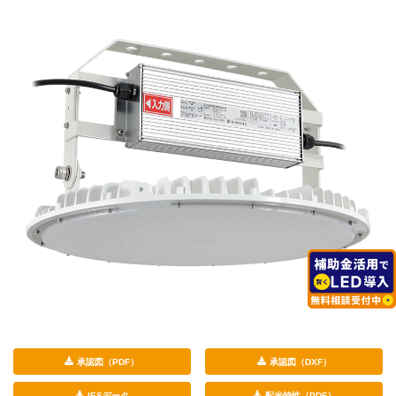
承認図（PDF）
承認図（DXF）
IESデータ
配光特性（PDF）