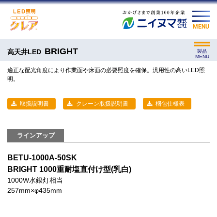
MENU
BRIGHT
高天井LED
製品
MENU
適正な配光角度により作業面や床面の必要照度を確保。汎用性の高いLED照
明。
取扱説明書
クレーン取扱説明書
梱包仕様表
ラインアップ
BETU-1000A-50SK
BRIGHT 1000重耐塩直付け型(乳白)
1000W水銀灯相当
257mm×φ435mm