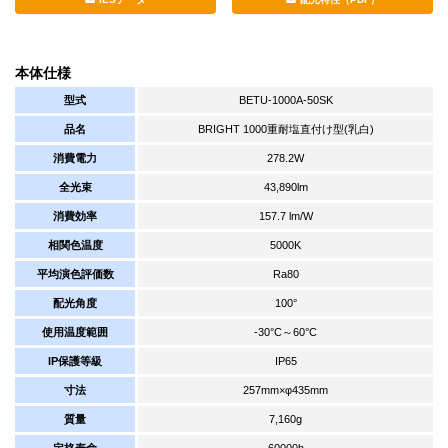
本体仕様
型式
BETU-1000A-50SK
品名
BRIGHT 1000重耐塩直付け型(乳白)
消費電力
278.2W
全光束
43,890lm
消費効率
157.7 lm/W
相関色温度
5000K
平均演色評価数
Ra80
配光角度
100°
使用温度範囲
-30°C～60°C
IP保護等級
IP65
寸法
257mm×φ435mm
質量
7,160g
定格寿命
60000h