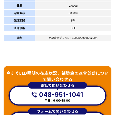
質量
2,000g
定格寿命
60000h
保証期間
5年
適合規格
PSE
備考
色温度オプション：4000K/3000K/2200K
今すぐLED照明の在庫状況、補助金の適合診断につい
て問い合わせる