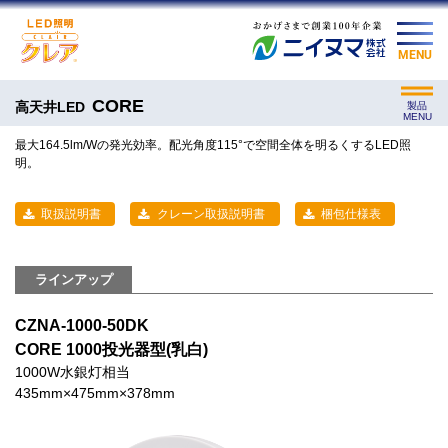
MENU
CORE
高天井LED
製品
MENU
最大164.5lm/Wの発光効率。配光角度115°で空間全体を明るくするLED照
明。
取扱説明書
クレーン取扱説明書
梱包仕様表
ラインアップ
CZNA-1000-50DK
CORE 1000投光器型(乳白)
1000W水銀灯相当
435mm×475mm×378mm