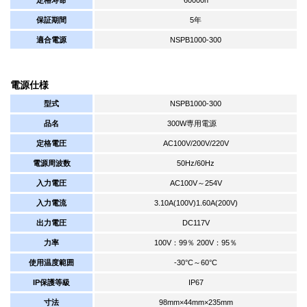
保証期間
5年
適合電源
NSPB1000-300
電源仕様
型式
NSPB1000-300
品名
300W専用電源
定格電圧
AC100V/200V/220V
電源周波数
50Hz/60Hz
入力電圧
AC100V～254V
入力電流
3.10A(100V)1.60A(200V)
出力電圧
DC117V
力率
100V：99％ 200V：95％
使用温度範囲
-30°C～60°C
IP保護等級
IP67
寸法
98mm×44mm×235mm