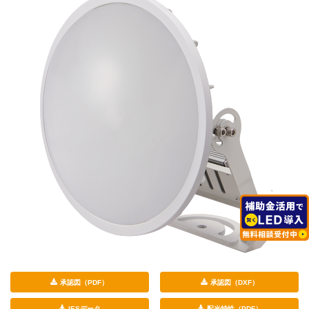
承認図（PDF）
承認図（DXF）
IESデータ
配光特性（PDF）