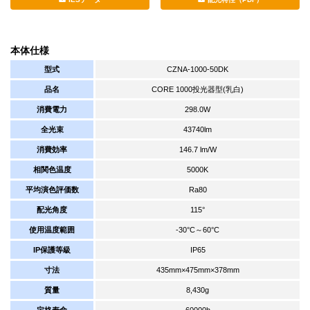
本体仕様
型式
CZNA-1000-50DK
品名
CORE 1000投光器型(乳白)
消費電力
298.0W
全光束
43740lm
消費効率
146.7 lm/W
相関色温度
5000K
平均演色評価数
Ra80
配光角度
115°
使用温度範囲
-30°C～60°C
IP保護等級
IP65
寸法
435mm×475mm×378mm
質量
8,430g
定格寿命
60000h