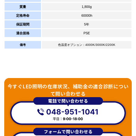
質量
1,800g
定格寿命
60000h
保証期間
5年
適合規格
PSE
備考
色温度オプション：4000K/3000K/2200K
今すぐLED照明の在庫状況、補助金の適合診断につい
て問い合わせる