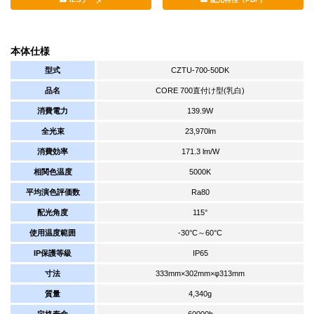
本体仕様
型式
CZTU-700-50DK
品名
CORE 700直付け型(乳白)
消費電力
139.9W
全光束
23,970lm
消費効率
171.3 lm/W
相関色温度
5000K
平均演色評価数
Ra80
配光角度
115°
使用温度範囲
-30°C～60°C
IP保護等級
IP65
寸法
333mm×302mm×φ313mm
質量
4,340g
定格寿命
60000h