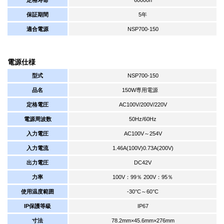
保証期間
5年
適合電源
NSP700-150
電源仕様
型式
NSP700-150
品名
150W専用電源
定格電圧
AC100V/200V/220V
電源周波数
50Hz/60Hz
入力電圧
AC100V～254V
入力電流
1.46A(100V)0.73A(200V)
出力電圧
DC42V
力率
100V：99％ 200V：95％
使用温度範囲
-30°C～60°C
IP保護等級
IP67
寸法
78.2mm×45.6mm×276mm