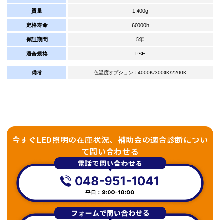
質量
1,400g
定格寿命
60000h
保証期間
5年
適合規格
PSE
備考
色温度オプション：4000K/3000K/2200K
今すぐLED照明の在庫状況、補助金の適合診断につい
て問い合わせる