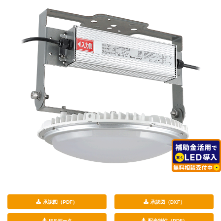
承認図（PDF）
承認図（DXF）
IESデータ
配光特性（PDF）