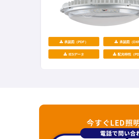
承認図（PDF）
承認図（DX
IESデータ
配光特性（PD
今すぐLED