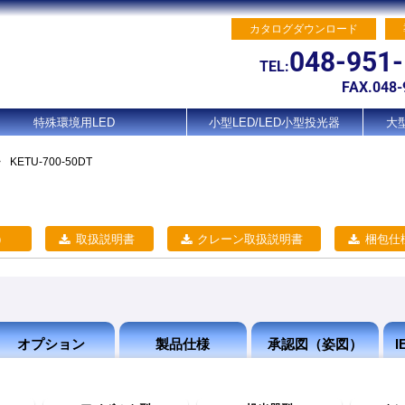
カタログダウンロード
048-951
TEL:
FAX.048-
特殊環境用LED
小型LED/LED小型投光器
大型
>
KETU-700-50DT
）
取扱説明書
クレーン取扱説明書
梱包仕
オプション
製品仕様
承認図（姿図）