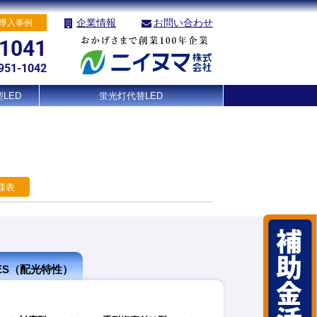
企業情報
お問い合わせ
導入事例
-1041
951-1042
LED
蛍光灯代替LED
様表
IES（配光特性）