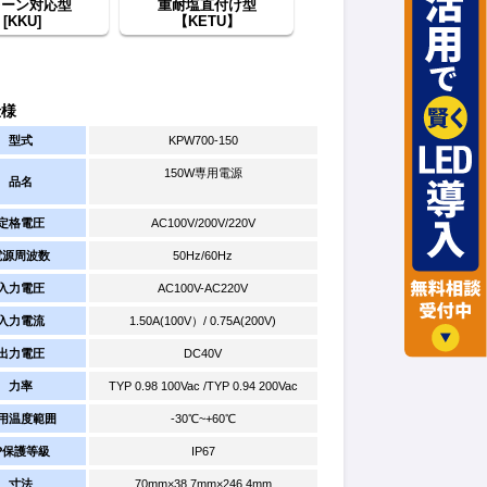
レーン対応型
重耐塩直付け型
[KKU]
【KETU】
仕様
型式
KPW700-150
150W専用電源
品名
定格電圧
AC100V/200V/220V
電源周波数
50Hz/60Hz
入力電圧
AC100V-AC220V
入力電流
1.50A(100V）/ 0.75A(200V)
出力電圧
DC40V
力率
TYP 0.98 100Vac /TYP 0.94 200Vac
用温度範囲
-30℃~+60℃
IP保護等級
IP67
寸法
70mm×38.7mm×246.4mm