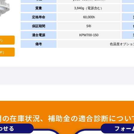
質量
3,840g（電源含む）
定格寿命
60,000h
保証期間
5年
適合電源
KPW700-150
F）
備考
色温度オプション：4
F）
照明の在庫状況、補助金の適合診断につい