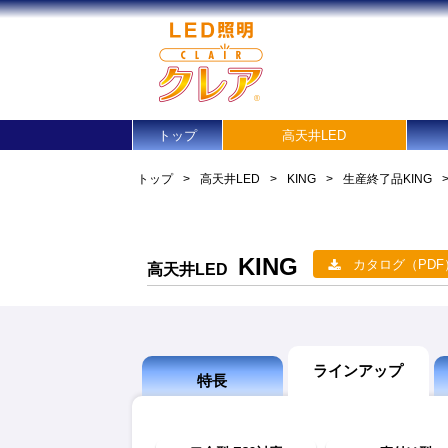
トップ
高天井LED
トップ
>
高天井LED
>
KING
>
生産終了品
KING
KING
カタログ（PDF
高天井LED
ラインアップ
特長