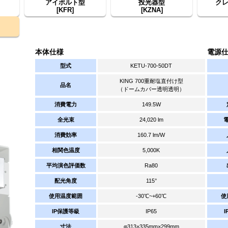
アイボルト型
投光器型
ク
[KFR]
[KZNA]
本体仕様
電源
型式
KETU-700-50DT
KING 700重耐塩直付け型
品名
（ドームカバー透明透明）
消費電力
149.5W
全光束
24,020 lm
消費効率
160.7 lm/W
相関色温度
5,000K
平均演色評価数
Ra80
配光角度
115°
使用温度範囲
-30℃~+60℃
使
IP保護等級
IP65
寸法
φ313×335mm×299mm