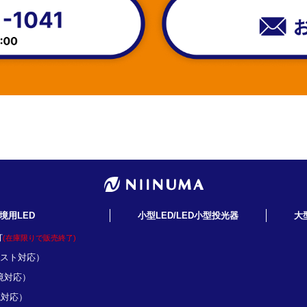
境用LED
小型LED/LED小型投光器
大
灯
(在庫限りで販売終了)
ミスト対応）
境対応）
境対応）