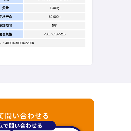
質量
1,400g
定格寿命
60,000h
保証期間
5年
適合規格
PSE / CISPR15
000K/3000K/2200K
て問い合わせる