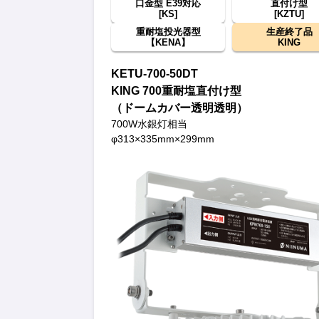
口金型 E39対応
直付け型
[KS]
[KZTU]
重耐塩投光器型
生産終了品
【KENA】
KING
KETU-700-50DT
KING 700重耐塩直付け型
（ドームカバー透明透明）
700W水銀灯相当
φ313×335mm×299mm