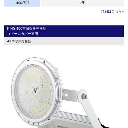
保証期間
5年
詳細はこちら>
KING 400重耐塩投光器型
（ドームカバー透明）
400W水銀灯相当