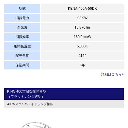
型式
KENA-400A-50DK
消費電力
93.9W
全光束
15,870 lm
消費効率
169.0 lm/W
相関色温度
5,000K
配光角度
115°
保証期間
5年
詳細はこちら>
KING 400重耐塩投光器型
（フラットレンズ透明）
400Wメタルハライドランプ相当