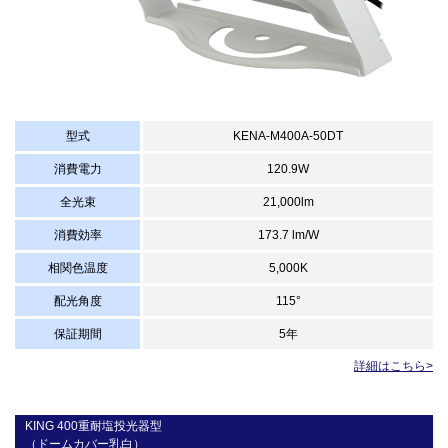
型式
KENA-M400A-50DT
消費電力
120.9W
全光束
21,000lm
消費効率
173.7 lm/W
相関色温度
5,000K
配光角度
115°
保証期間
5年
詳細はこちら>
KING 400重耐塩投光器型
（ドームカバー乳白）