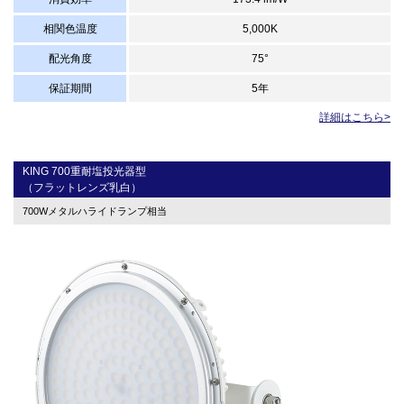
相関色温度
5,000K
配光角度
75°
保証期間
5年
詳細はこちら>
KING 700重耐塩投光器型
（フラットレンズ乳白）
700Wメタルハライドランプ相当