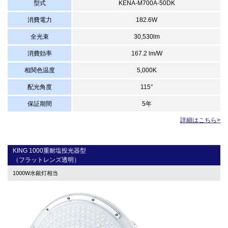
型式
KENA-M700A-50DK
消費電力
182.6W
全光束
30,530lm
消費効率
167.2 lm/W
相関色温度
5,000K
配光角度
115°
保証期間
5年
詳細はこちら>
KING 1000重耐塩投光器型
（フラットレンズ透明）
1000W水銀灯相当