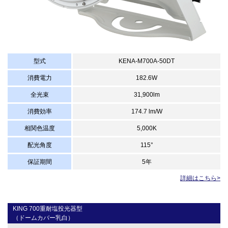
型式
KENA-M700A-50DT
消費電力
182.6W
全光束
31,900lm
消費効率
174.7 lm/W
相関色温度
5,000K
配光角度
115°
保証期間
5年
詳細はこちら>
KING 700重耐塩投光器型
（ドームカバー乳白）