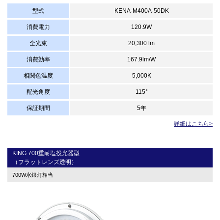
型式
KENA-M400A-50DK
消費電力
120.9W
全光束
20,300 lm
消費効率
167.9lm/W
相関色温度
5,000K
配光角度
115°
保証期間
5年
詳細はこちら>
KING 700重耐塩投光器型
（フラットレンズ透明）
700W水銀灯相当