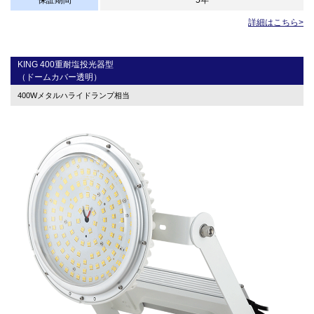
保証期間
5年
詳細はこちら>
KING 400重耐塩投光器型
（ドームカバー透明）
400Wメタルハライドランプ相当