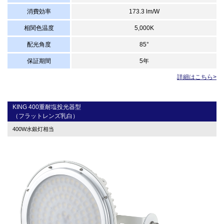
消費効率
173.3 lm/W
相関色温度
5,000K
配光角度
85°
保証期間
5年
詳細はこちら>
KING 400重耐塩投光器型
（フラットレンズ乳白）
400W水銀灯相当