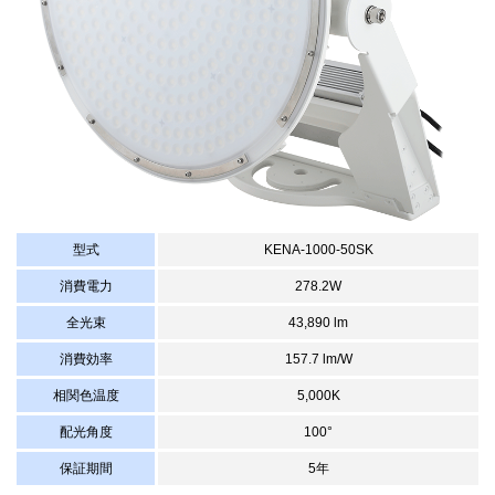
型式
KENA-1000-50SK
消費電力
278.2W
全光束
43,890 lm
消費効率
157.7 lm/W
相関色温度
5,000K
配光角度
100°
保証期間
5年