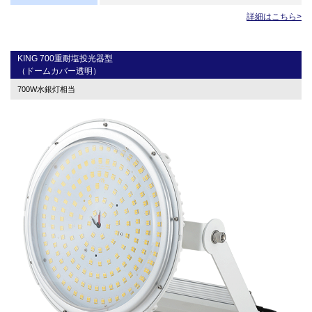
詳細はこちら>
KING 700重耐塩投光器型
（ドームカバー透明）
700W水銀灯相当