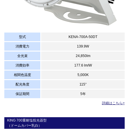
型式
KENA-700A-50DT
消費電力
139.9W
全光束
24,850lm
消費効率
177.6 lm/W
相関色温度
5,000K
配光角度
115°
保証期間
5年
詳細はこちら>
KING 700重耐塩投光器型
（ドームカバー乳白）