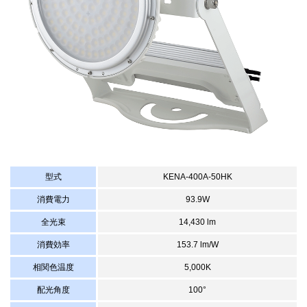
型式
KENA-400A-50HK
消費電力
93.9W
全光束
14,430 lm
消費効率
153.7 lm/W
相関色温度
5,000K
配光角度
100°