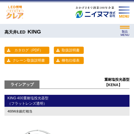
MENU
KING
高天井LED
製品
MENU
カタログ（PDF）
取扱説明書
クレーン取扱説明書
梱包仕様表
重耐塩投光器型
ラインアップ
【KENA】
KING 400重耐塩投光器型
（フラットレンズ透明）
400W水銀灯相当