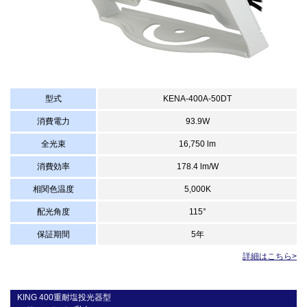
型式
KENA-400A-50DT
消費電力
93.9W
全光束
16,750 lm
消費効率
178.4 lm/W
相関色温度
5,000K
配光角度
115°
保証期間
5年
詳細はこちら>
KING 400重耐塩投光器型