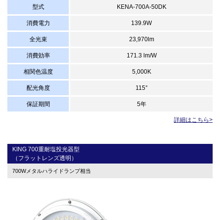
型式
KENA-700A-50DK
消費電力
139.9W
全光束
23,970lm
消費効率
171.3 lm/W
相関色温度
5,000K
配光角度
115°
保証期間
5年
詳細はこちら>
KING 700重耐塩投光器型
（フラットレンズ透明）
700Wメタルハライドランプ相当