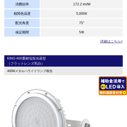
消費効率
172.2 lm/W
相関色温度
5,000K
配光角度
75°
保証期間
5年
詳細はこちら>
KING 400重耐塩投光器型
（フラットレンズ乳白）
400Wメタルハライドランプ相当