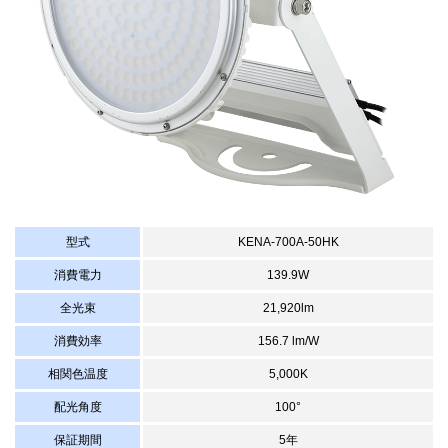
型式
KENA-700A-50HK
消費電力
139.9W
全光束
21,920lm
消費効率
156.7 lm/W
相関色温度
5,000K
配光角度
100°
保証期間
5年