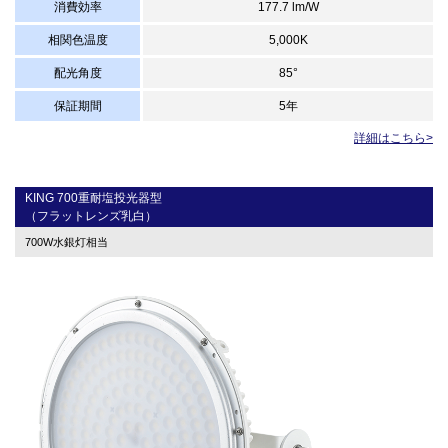
消費効率
177.7 lm/W
相関色温度
5,000K
配光角度
85°
保証期間
5年
詳細はこちら>
KING 700重耐塩投光器型
（フラットレンズ乳白）
700W水銀灯相当