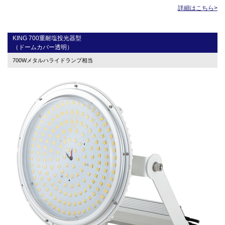
詳細はこちら>
KING 700重耐塩投光器型
（ドームカバー透明）
700Wメタルハライドランプ相当