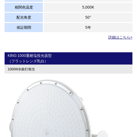
相関色温度
5,000K
配光角度
50°
保証期間
5年
詳細はこちら>
KING 1000重耐塩投光器型
（フラットレンズ乳白）
1000W水銀灯相当