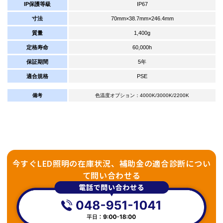
IP保護等級
IP67
寸法
70mm×38.7mm×246.4mm
質量
1,400g
定格寿命
60,000h
保証期間
5年
適合規格
PSE
備考
色温度オプション：4000K/3000K/2200K
今すぐLED照明の在庫状況、補助金の適合診断につい
て問い合わせる