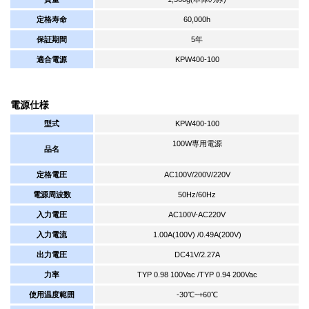
定格寿命
60,000h
保証期間
5年
適合電源
KPW400-100
電源仕様
型式
KPW400-100
100W専用電源
品名
定格電圧
AC100V/200V/220V
電源周波数
50Hz/60Hz
入力電圧
AC100V-AC220V
入力電流
1.00A(100V) /0.49A(200V)
出力電圧
DC41V/2.27A
力率
TYP 0.98 100Vac /TYP 0.94 200Vac
使用温度範囲
-30℃~+60℃