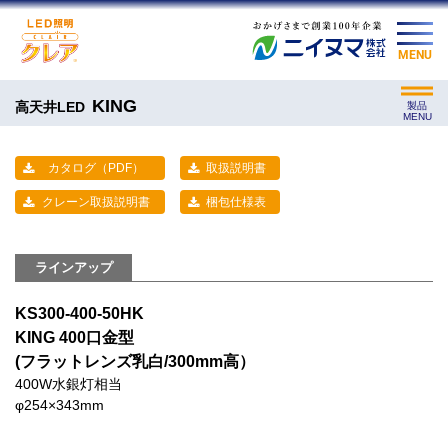
MENU
KING
高天井LED
製品
MENU
カタログ（PDF）
取扱説明書
クレーン取扱説明書
梱包仕様表
ラインアップ
KS300-400-50HK
KING 400口金型
(フラットレンズ乳白/300mm高）
400W水銀灯相当
φ254×343mm