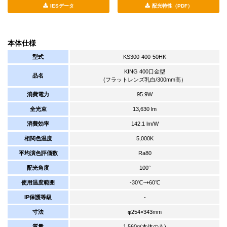
IESデータ
配光特性（PDF）
本体仕様
型式
KS300-400-50HK
KING 400口金型
品名
(フラットレンズ乳白/300mm高）
消費電力
95.9W
全光束
13,630 lm
消費効率
142.1 lm/W
相関色温度
5,000K
平均演色評価数
Ra80
配光角度
100°
使用温度範囲
-30℃~+60℃
IP保護等級
-
寸法
φ254×343mm
質量
1,560g(本体のみ)