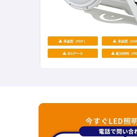
承認図（PDF）
承認図（DX
IESデータ
配光特性（PD
今すぐLED