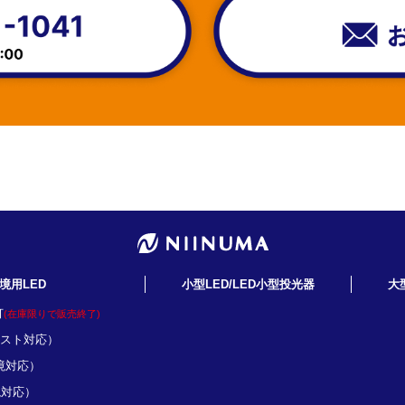
境用LED
小型LED/LED小型投光器
大
灯
(在庫限りで販売終了)
ミスト対応）
境対応）
境対応）