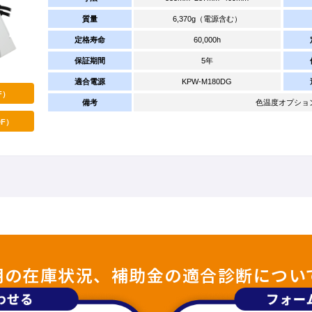
質量
6,370g（電源含む）
定格寿命
60,000h
保証期間
5年
適合電源
KPW-M180DG
F）
備考
色温度オプション：4
F）
照明の在庫状況、補助金の適合診断につい