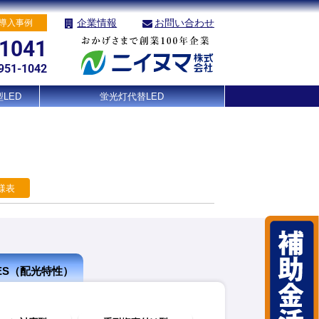
企業情報
お問い合わせ
導入事例
-1041
951-1042
LED
蛍光灯代替LED
様表
IES（配光特性）