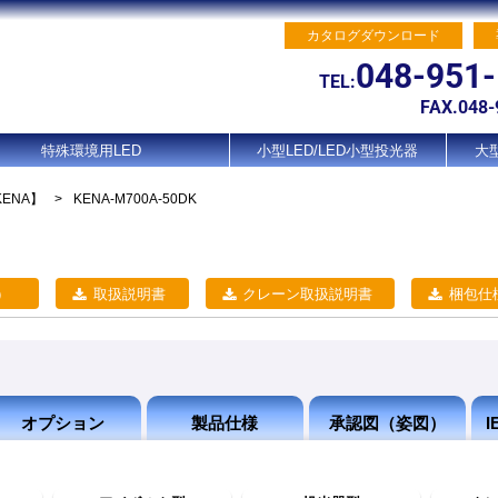
カタログダウンロード
048-951
TEL:
FAX.048-
特殊環境用LED
小型LED/LED小型投光器
大型
KENA】
>
KENA-M700A-50DK
）
取扱説明書
クレーン取扱説明書
梱包仕
オプション
製品仕様
承認図（姿図）