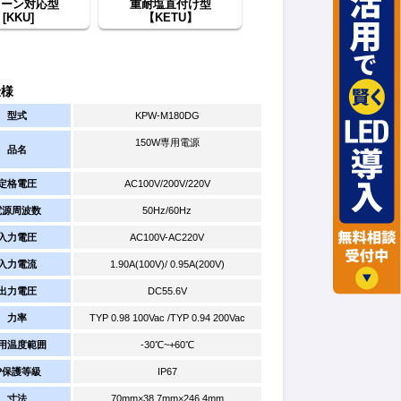
レーン対応型
重耐塩直付け型
[KKU]
【KETU】
仕様
型式
KPW-M180DG
150W専用電源
品名
定格電圧
AC100V/200V/220V
電源周波数
50Hz/60Hz
入力電圧
AC100V-AC220V
入力電流
1.90A(100V)/ 0.95A(200V)
出力電圧
DC55.6V
力率
TYP 0.98 100Vac /TYP 0.94 200Vac
用温度範囲
-30℃~+60℃
IP保護等級
IP67
寸法
70mm×38.7mm×246.4mm