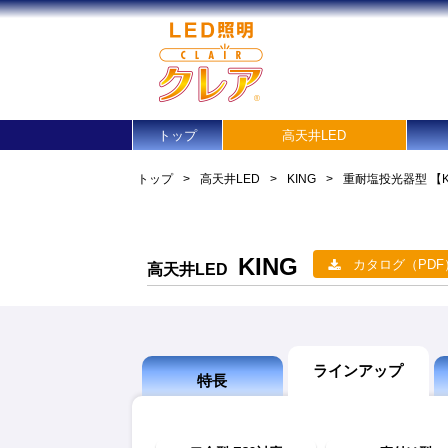
トップ
高天井LED
トップ
>
高天井LED
>
KING
>
重耐塩投光器型
【
KING
カタログ（PDF
高天井LED
ラインアップ
特長