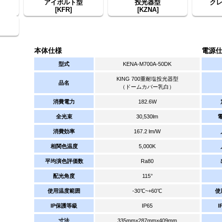
アイボルト型
投光器型
ク
[KFR]
[KZNA]
本体仕様
電源
型式
KENA-M700A-50DK
KING 700重耐塩投光器型
品名
（ドームカバー乳白）
消費電力
182.6W
全光束
30,530lm
消費効率
167.2 lm/W
相関色温度
5,000K
平均演色評価数
Ra80
配光角度
115°
使用温度範囲
-30℃~+60℃
使
IP保護等級
IP65
寸法
335mm×287mm×409mm