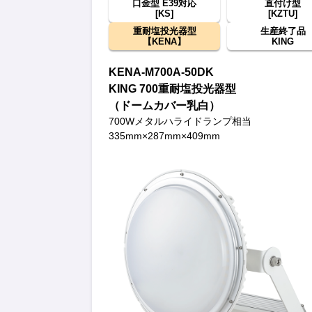
口金型 E39対応
直付け型
[KS]
[KZTU]
重耐塩投光器型
生産終了品
【KENA】
KING
KENA-M700A-50DK
KING 700重耐塩投光器型
（ドームカバー乳白）
700Wメタルハライドランプ相当
335mm×287mm×409mm