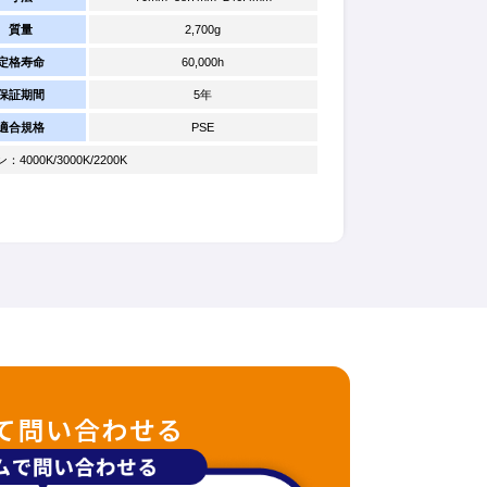
質量
2,700g
定格寿命
60,000h
保証期間
5年
適合規格
PSE
000K/3000K/2200K
て問い合わせる