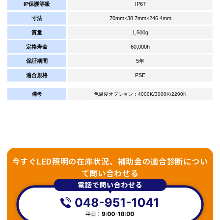
IP保護等級
IP67
寸法
70mm×38.7mm×246.4mm
質量
1,500g
定格寿命
60,000h
保証期間
5年
適合規格
PSE
備考
色温度オプション：4000K/3000K/2200K
今すぐLED照明の在庫状況、補助金の適合診断につい
て問い合わせる