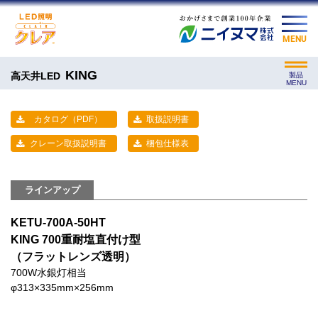
MENU
KING
高天井LED
製品
MENU
カタログ（PDF）
取扱説明書
クレーン取扱説明書
梱包仕様表
ラインアップ
KETU-700A-50HT
KING 700重耐塩直付け型
（フラットレンズ透明）
700W水銀灯相当
φ313×335mm×256mm