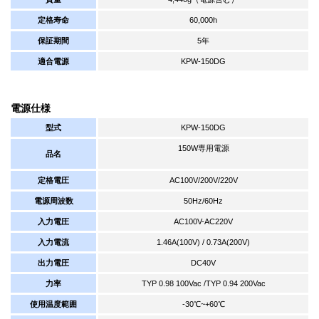
定格寿命
60,000h
保証期間
5年
適合電源
KPW-150DG
電源仕様
型式
KPW-150DG
150W専用電源
品名
定格電圧
AC100V/200V/220V
電源周波数
50Hz/60Hz
入力電圧
AC100V-AC220V
入力電流
1.46A(100V) / 0.73A(200V)
出力電圧
DC40V
力率
TYP 0.98 100Vac /TYP 0.94 200Vac
使用温度範囲
-30℃~+60℃