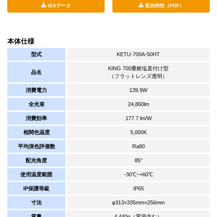
IESデータ
配光特性（PDF）
本体仕様
型式
KETU-700A-50HT
KING 700重耐塩直付け型
品名
（フラットレンズ透明）
消費電力
139.9W
全光束
24,860lm
消費効率
177.7 lm/W
相関色温度
5,000K
平均演色評価数
Ra80
配光角度
85°
使用温度範囲
-30℃~+60℃
IP保護等級
IP65
寸法
φ313×335mm×256mm
質量
4,440g（電源含む）