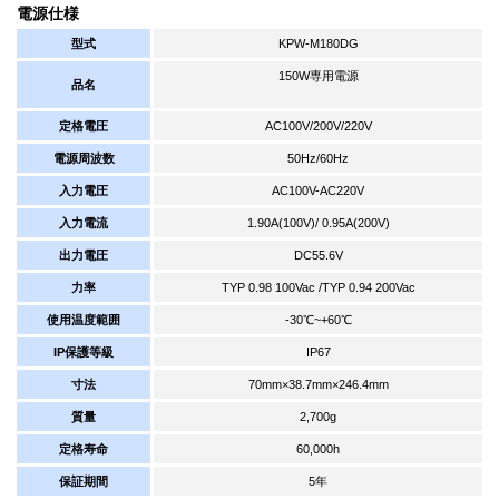
電源仕様
型式
KPW-M180DG
150W専用電源
品名
定格電圧
AC100V/200V/220V
電源周波数
50Hz/60Hz
入力電圧
AC100V-AC220V
入力電流
1.90A(100V)/ 0.95A(200V)
出力電圧
DC55.6V
力率
TYP 0.98 100Vac /TYP 0.94 200Vac
使用温度範囲
-30℃~+60℃
IP保護等級
IP67
寸法
70mm×38.7mm×246.4mm
質量
2,700g
定格寿命
60,000h
保証期間
5年