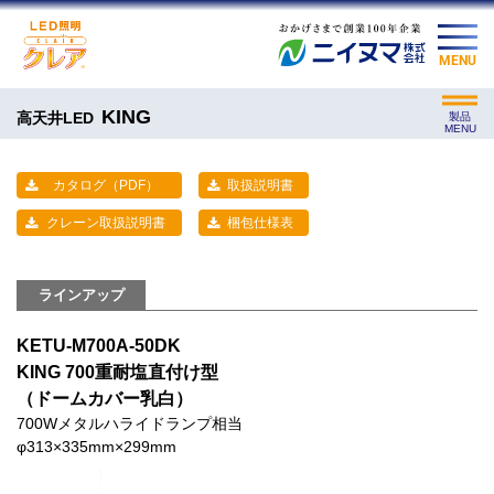
MENU
KING
高天井LED
製品
MENU
カタログ（PDF）
取扱説明書
クレーン取扱説明書
梱包仕様表
ラインアップ
KETU-M700A-50DK
KING 700重耐塩直付け型
（ドームカバー乳白）
700Wメタルハライドランプ相当
φ313×335mm×299mm