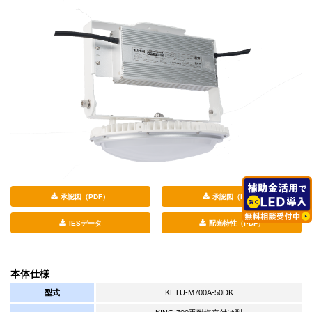
承認図（PDF）
承認図（DXF）
IESデータ
配光特性（PDF）
本体仕様
型式
KETU-M700A-50DK