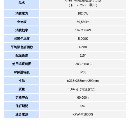
KING 700重耐塩直付け型
品名
（ドームカバー乳白）
消費電力
182.6W
全光束
30,530lm
消費効率
167.2 lm/W
相関色温度
5,000K
平均演色評価数
Ra80
配光角度
115°
使用温度範囲
-30℃~+60℃
IP保護等級
IP65
寸法
φ313×335mm×299mm
質量
5,640g（電源含む）
定格寿命
60,000h
保証期間
5年
適合電源
KPW-M180DG