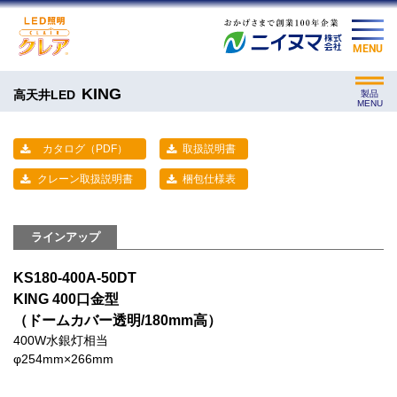
MENU
KING
高天井LED
製品
MENU
カタログ（PDF）
取扱説明書
クレーン取扱説明書
梱包仕様表
ラインアップ
KS180-400A-50DT
KING 400口金型
（ドームカバー透明/180mm高）
400W水銀灯相当
φ254mm×266mm