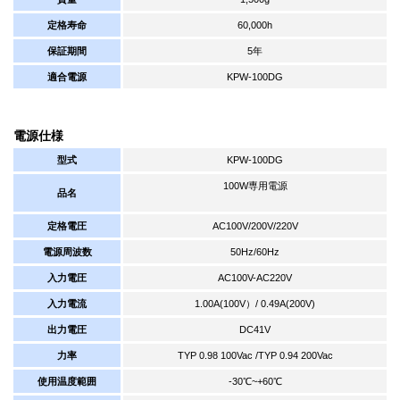
定格寿命
60,000h
保証期間
5年
適合電源
KPW-100DG
電源仕様
型式
KPW-100DG
100W専用電源
品名
定格電圧
AC100V/200V/220V
電源周波数
50Hz/60Hz
入力電圧
AC100V-AC220V
入力電流
1.00A(100V）/ 0.49A(200V)
出力電圧
DC41V
力率
TYP 0.98 100Vac /TYP 0.94 200Vac
使用温度範囲
-30℃~+60℃