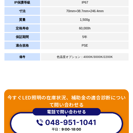
IP保護等級
IP67
寸法
70mm×38.7mm×246.4mm
質量
1,500g
定格寿命
60,000h
保証期間
5年
適合規格
PSE
備考
色温度オプション：4000K/3000K/2200K
今すぐLED照明の在庫状況、補助金の適合診断につい
て問い合わせる