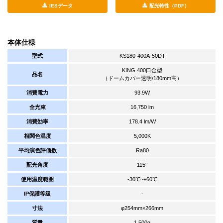
IESデータ
配光特性（PDF）
本体仕様
型式
KS180-400A-50DT
KING 400口金型
品名
（ドームカバー透明/180mm高）
消費電力
93.9W
全光束
16,750 lm
消費効率
178.4 lm/W
相関色温度
5,000K
平均演色評価数
Ra80
配光角度
115°
使用温度範囲
-30℃~+60℃
IP保護等級
-
寸法
φ254mm×266mm
質量
1,500g