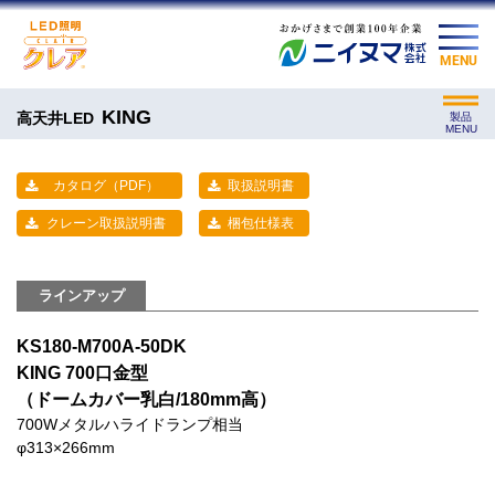
MENU
KING
高天井LED
製品
MENU
カタログ（PDF）
取扱説明書
クレーン取扱説明書
梱包仕様表
ラインアップ
KS180-M700A-50DK
KING 700口金型
（ドームカバー乳白/180mm高）
700Wメタルハライドランプ相当
φ313×266mm