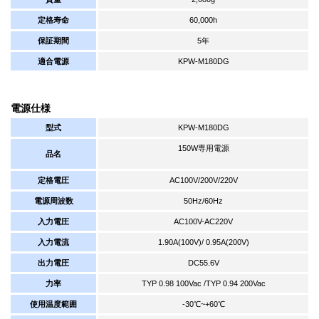
定格寿命
60,000h
保証期間
5年
適合電源
KPW-M180DG
電源仕様
型式
KPW-M180DG
150W専用電源
品名
定格電圧
AC100V/200V/220V
電源周波数
50Hz/60Hz
入力電圧
AC100V-AC220V
入力電流
1.90A(100V)/ 0.95A(200V)
出力電圧
DC55.6V
力率
TYP 0.98 100Vac /TYP 0.94 200Vac
使用温度範囲
-30℃~+60℃