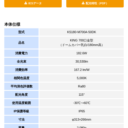
IESデータ
配光特性（PDF）
本体仕様
型式
KS180-M700A-50DK
KING 700口金型
品名
（ドームカバー乳白/180mm高）
消費電力
182.6W
全光束
30,530lm
消費効率
167.2 lm/W
相関色温度
5,000K
平均演色評価数
Ra80
配光角度
115°
使用温度範囲
-30℃~+60℃
IP保護等級
IP65
寸法
φ313×266mm
質量
2,080g