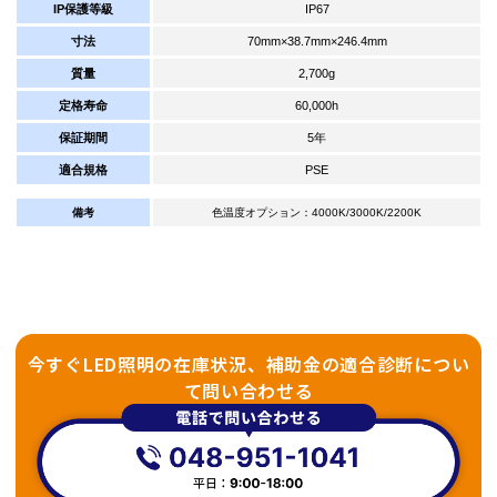
IP保護等級
IP67
寸法
70mm×38.7mm×246.4mm
質量
2,700g
定格寿命
60,000h
保証期間
5年
適合規格
PSE
備考
色温度オプション：4000K/3000K/2200K
今すぐLED照明の在庫状況、補助金の適合診断につい
て問い合わせる