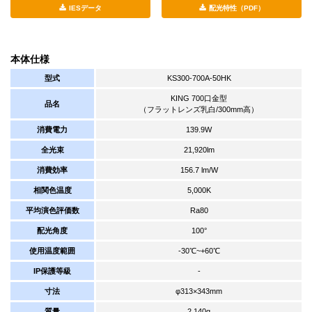
IESデータ
配光特性（PDF）
本体仕様
型式
KS300-700A-50HK
KING 700口金型
品名
（フラットレンズ乳白/300mm高）
消費電力
139.9W
全光束
21,920lm
消費効率
156.7 lm/W
相関色温度
5,000K
平均演色評価数
Ra80
配光角度
100°
使用温度範囲
-30℃~+60℃
IP保護等級
-
寸法
φ313×343mm
質量
2,140g