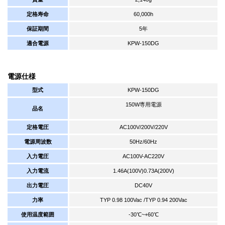
定格寿命
60,000h
保証期間
5年
適合電源
KPW-150DG
電源仕様
型式
KPW-150DG
150W専用電源
品名
定格電圧
AC100V/200V/220V
電源周波数
50Hz/60Hz
入力電圧
AC100V-AC220V
入力電流
1.46A(100V)0.73A(200V)
出力電圧
DC40V
力率
TYP 0.98 100Vac /TYP 0.94 200Vac
使用温度範囲
-30℃~+60℃