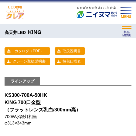
MENU
KING
高天井LED
製品
MENU
カタログ（PDF）
取扱説明書
クレーン取扱説明書
梱包仕様表
ラインアップ
KS300-700A-50HK
KING 700口金型
（フラットレンズ乳白/300mm高）
700W水銀灯相当
φ313×343mm