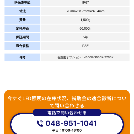
IP保護等級
IP67
寸法
70mm×38.7mm×246.4mm
質量
1,500g
定格寿命
60,000h
保証期間
5年
適合規格
PSE
備考
色温度オプション：4000K/3000K/2200K
今すぐLED照明の在庫状況、補助金の適合診断につい
て問い合わせる