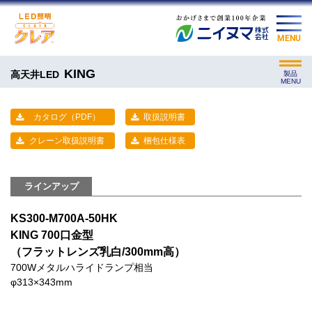
MENU
KING
高天井LED
製品
MENU
カタログ（PDF）
取扱説明書
クレーン取扱説明書
梱包仕様表
ラインアップ
KS300-M700A-50HK
KING 700口金型
（フラットレンズ乳白/300mm高）
700Wメタルハライドランプ相当
φ313×343mm