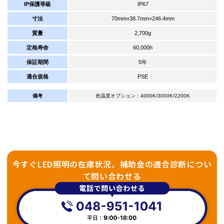
IP保護等級
IP67
寸法
70mm×38.7mm×246.4mm
質量
2,700g
定格寿命
60,000h
保証期間
5年
適合規格
PSE
備考
色温度オプション：4000K/3000K/2200K
今すぐLED照明の在庫状況、補助金の適合診断につい
て問い合わせる