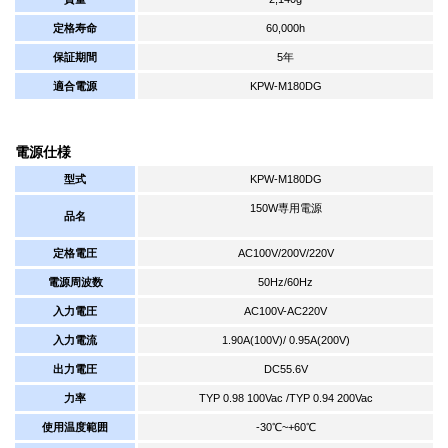
定格寿命
60,000h
保証期間
5年
適合電源
KPW-M180DG
電源仕様
型式
KPW-M180DG
150W専用電源
品名
定格電圧
AC100V/200V/220V
電源周波数
50Hz/60Hz
入力電圧
AC100V-AC220V
入力電流
1.90A(100V)/ 0.95A(200V)
出力電圧
DC55.6V
力率
TYP 0.98 100Vac /TYP 0.94 200Vac
使用温度範囲
-30℃~+60℃