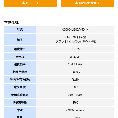
IESデータ
配光特性（PDF）
本体仕様
型式
KS300-M700A-50HK
KING 700口金型
品名
（フラットレンズ乳白/300mm高）
消費電力
182.6W
全光束
28,130lm
消費効率
154.1 lm/W
相関色温度
5,000K
平均演色評価数
Ra80
配光角度
100°
使用温度範囲
-30℃~+60℃
IP保護等級
IP65
寸法
φ313×343mm
質量
2,140g