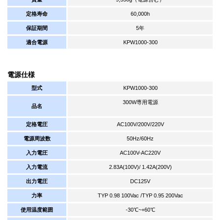
定格寿命
60,000h
保証期間
5年
適合電源
KPW1000-300
電源仕様
型式
KPW1000-300
300W専用電源
品名
定格電圧
AC100V/200V/220V
電源周波数
50Hz/60Hz
入力電圧
AC100V-AC220V
入力電流
2.83A(100V)/ 1.42A(200V)
出力電圧
DC125V
力率
TYP 0.98 100Vac /TYP 0.95 200Vac
使用温度範囲
-30℃~+60℃