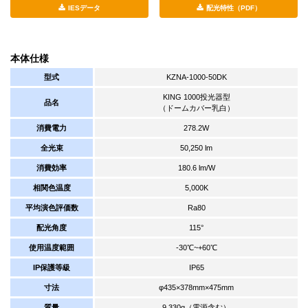
IESデータ
配光特性（PDF）
本体仕様
型式
KZNA-1000-50DK
KING 1000投光器型
品名
（ドームカバー乳白）
消費電力
278.2W
全光束
50,250 lm
消費効率
180.6 lm/W
相関色温度
5,000K
平均演色評価数
Ra80
配光角度
115°
使用温度範囲
-30℃~+60℃
IP保護等級
IP65
寸法
φ435×378mm×475mm
質量
9,330g（電源含む）