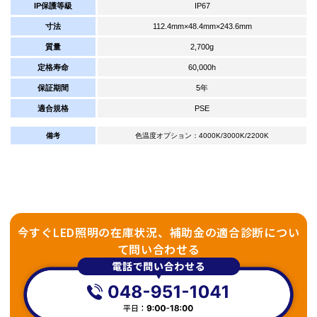
IP保護等級
IP67
寸法
112.4mm×48.4mm×243.6mm
質量
2,700g
定格寿命
60,000h
保証期間
5年
適合規格
PSE
備考
色温度オプション：4000K/3000K/2200K
今すぐLED照明の在庫状況、補助金の適合診断につい
て問い合わせる