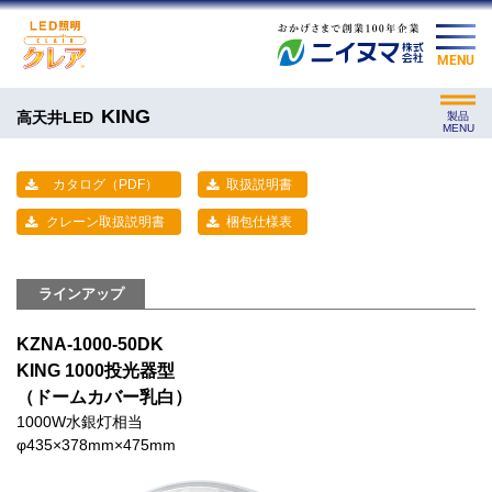
MENU
KING
高天井LED
製品
MENU
カタログ（PDF）
取扱説明書
クレーン取扱説明書
梱包仕様表
ラインアップ
KZNA-1000-50DK
KING 1000投光器型
（ドームカバー乳白）
1000W水銀灯相当
φ435×378mm×475mm