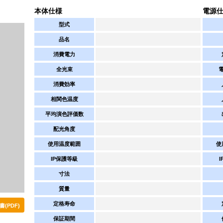
本体仕様
電源
型式
品名
消費電力
全光束
消費効率
相関色温度
平均演色評価数
配光角度
使用温度範囲
使
IP保護等級
寸法
質量
定格寿命
(PDF)
保証期間