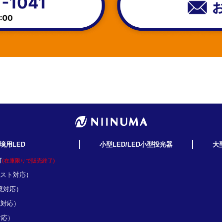
境用LED
小型LED/LED小型投光器
大
灯
(在庫限りで販売終了)
ミスト対応）
境対応）
境対応）
対応）