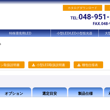
カタログダウンロード
048-951
TEL:
FAX.048-
特殊環境用LED
小型LED/LED小型投光器
大型
s
ーン取扱説明書
小型LED取扱説明書
梱包仕様表
オプション
選定目安
製品仕様