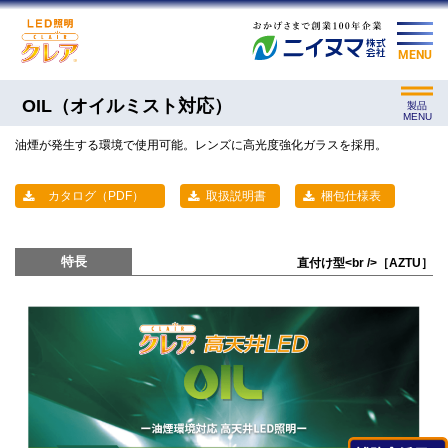
MENU
OIL（オイルミスト対応）
製品
MENU
油煙が発生する環境で使用可能。レンズに高光度強化ガラスを採用。
カタログ（PDF）
取扱説明書
梱包仕様表
特長
直付け型<br />［AZTU］