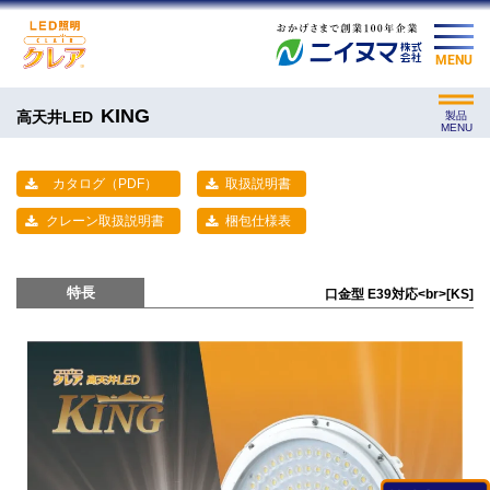
MENU
KING
高天井LED
製品
MENU
カタログ（PDF）
取扱説明書
クレーン取扱説明書
梱包仕様表
特長
口金型 E39対応<br>[KS]