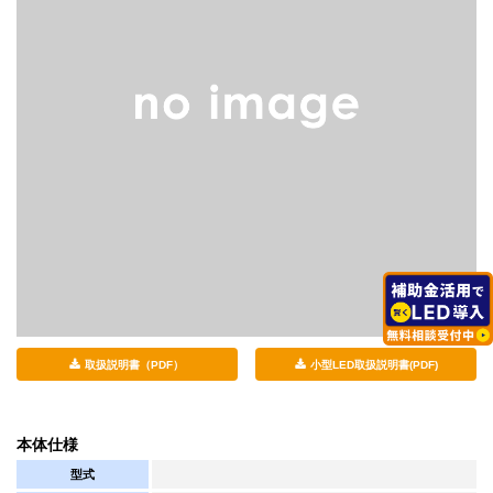
取扱説明書（PDF）
小型LED取扱説明書(PDF)
本体仕様
型式