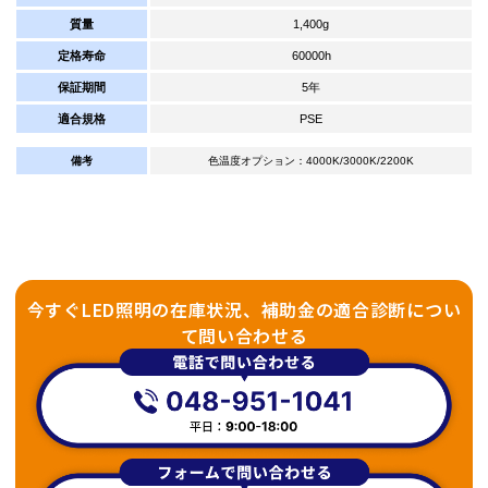
質量
1,400g
定格寿命
60000h
保証期間
5年
適合規格
PSE
備考
色温度オプション：4000K/3000K/2200K
今すぐLED照明の在庫状況、補助金の適合診断につい
て問い合わせる