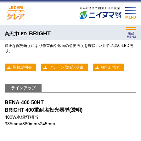
MENU
BRIGHT
高天井LED
製品
MENU
適正な配光角度により作業面や床面の必要照度を確保。汎用性の高いLED照
明。
取扱説明書
クレーン取扱説明書
梱包仕様表
ラインアップ
BENA-400-50HT
BRIGHT 400重耐塩投光器型(透明)
400W水銀灯相当
335mm×380mm×245mm