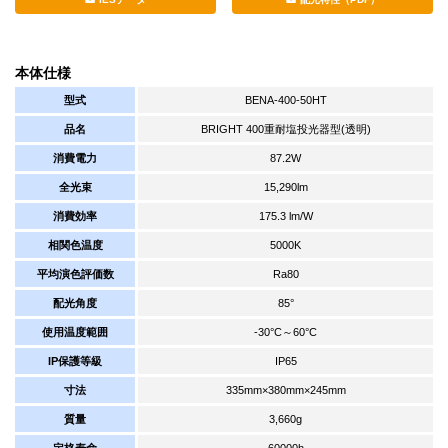
本体仕様
型式
BENA-400-50HT
品名
BRIGHT 400重耐塩投光器型(透明)
消費電力
87.2W
全光束
15,290lm
消費効率
175.3 lm/W
相関色温度
5000K
平均演色評価数
Ra80
配光角度
85°
使用温度範囲
-30°C～60°C
IP保護等級
IP65
寸法
335mm×380mm×245mm
質量
3,660g
定格寿命
60000h