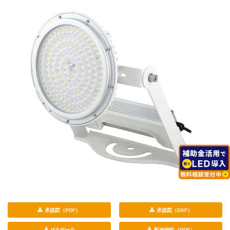
承認図（PDF）
承認図（DXF）
IESデータ
配光特性（PDF）