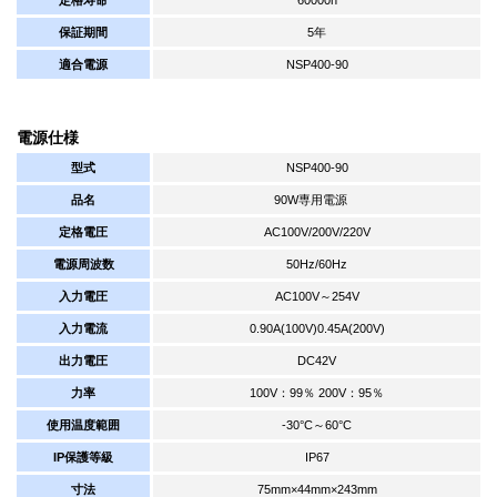
保証期間
5年
適合電源
NSP400-90
電源仕様
型式
NSP400-90
品名
90W専用電源
定格電圧
AC100V/200V/220V
電源周波数
50Hz/60Hz
入力電圧
AC100V～254V
入力電流
0.90A(100V)0.45A(200V)
出力電圧
DC42V
力率
100V：99％ 200V：95％
使用温度範囲
-30°C～60°C
IP保護等級
IP67
寸法
75mm×44mm×243mm