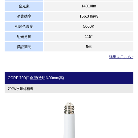
全光束
14010lm
消費効率
156.3 lm/W
相関色温度
5000K
配光角度
115°
保証期間
5年
詳細はこちら>
CORE 700口金型(透明/400mm高)
700W水銀灯相当