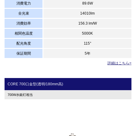
消費電力
89.6W
全光束
14010lm
消費効率
156.3 lm/W
相関色温度
5000K
配光角度
115°
保証期間
5年
詳細はこちら>
CORE 700口金型(透明/180mm高)
700W水銀灯相当