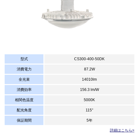
型式
CS300-400-50DK
消費電力
87.2W
全光束
14010lm
消費効率
156.3 lm/W
相関色温度
5000K
配光角度
115°
保証期間
5年
詳細はこちら>