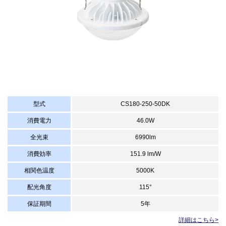
型式
CS180-250-50DK
消費電力
46.0W
全光束
6990lm
消費効率
151.9 lm/W
相関色温度
5000K
配光角度
115°
保証期間
5年
詳細はこちら>