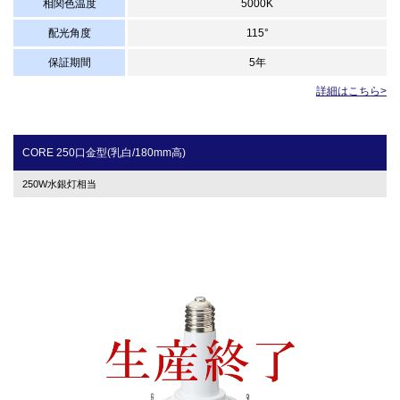
相関色温度
5000K
配光角度
115°
保証期間
5年
詳細はこちら>
CORE 250口金型(乳白/180mm高)
250W水銀灯相当