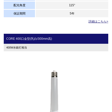
配光角度
115°
保証期間
5年
詳細はこちら>
CORE 400口金型(乳白/300mm高)
400W水銀灯相当