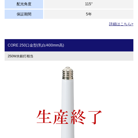
配光角度
115°
保証期間
5年
詳細はこちら>
CORE 250口金型(乳白/400mm高)
250W水銀灯相当