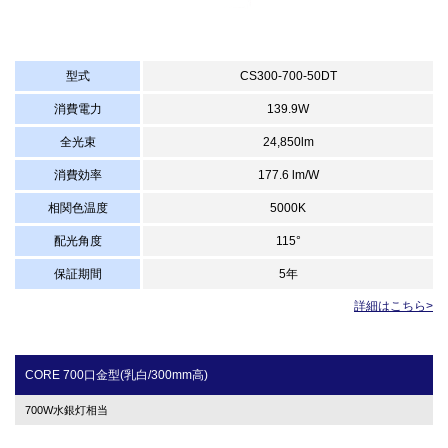
型式
CS300-700-50DT
消費電力
139.9W
全光束
24,850lm
消費効率
177.6 lm/W
相関色温度
5000K
配光角度
115°
保証期間
5年
詳細はこちら>
CORE 700口金型(乳白/300mm高)
700W水銀灯相当