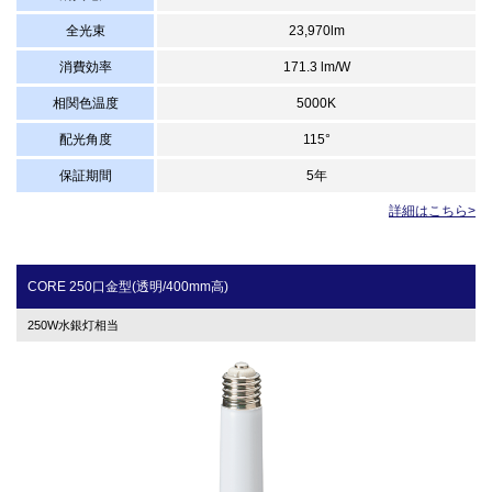
全光束
23,970lm
消費効率
171.3 lm/W
相関色温度
5000K
配光角度
115°
保証期間
5年
詳細はこちら>
CORE 250口金型(透明/400mm高)
250W水銀灯相当