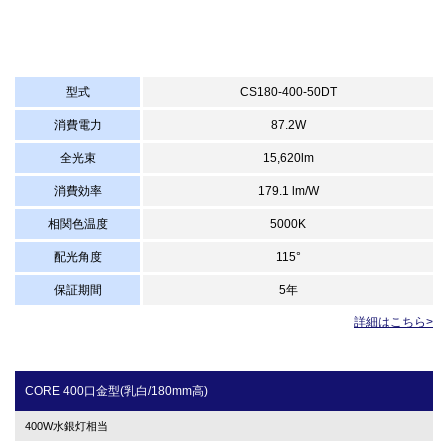
型式
CS180-400-50DT
消費電力
87.2W
全光束
15,620lm
消費効率
179.1 lm/W
相関色温度
5000K
配光角度
115°
保証期間
5年
詳細はこちら>
CORE 400口金型(乳白/180mm高)
400W水銀灯相当