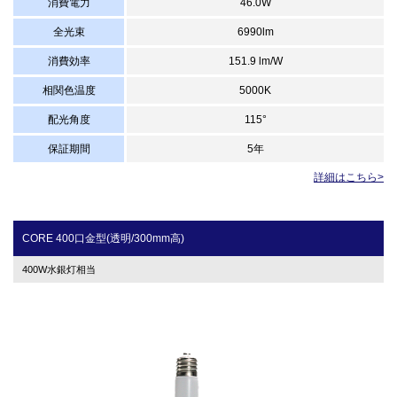
消費電力
46.0W
全光束
6990lm
消費効率
151.9 lm/W
相関色温度
5000K
配光角度
115°
保証期間
5年
詳細はこちら>
CORE 400口金型(透明/300mm高)
400W水銀灯相当