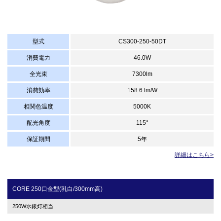
型式
CS300-250-50DT
消費電力
46.0W
全光束
7300lm
消費効率
158.6 lm/W
相関色温度
5000K
配光角度
115°
保証期間
5年
詳細はこちら>
CORE 250口金型(乳白/300mm高)
250W水銀灯相当