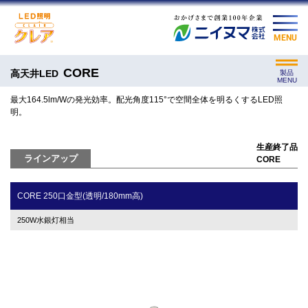
MENU
CORE
高天井LED
製品
MENU
最大164.5lm/Wの発光効率。配光角度115°で空間全体を明るくするLED照
明。
生産終了品
ラインアップ
CORE
CORE 250口金型(透明/180mm高)
250W水銀灯相当