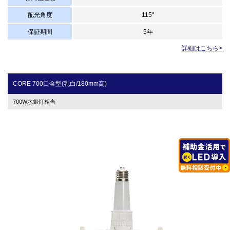
配光角度
115°
保証期間
5年
詳細はこちら>
CORE 700口金型(乳白/180mm高)
700W水銀灯相当