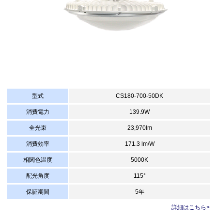
型式
CS180-700-50DK
消費電力
139.9W
全光束
23,970lm
消費効率
171.3 lm/W
相関色温度
5000K
配光角度
115°
保証期間
5年
詳細はこちら>