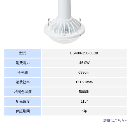
型式
CS400-250-50DK
消費電力
46.0W
全光束
6990lm
消費効率
151.9 lm/W
相関色温度
5000K
配光角度
115°
保証期間
5年
詳細はこちら>