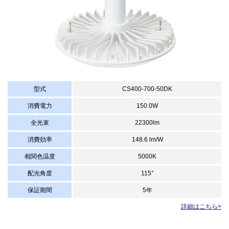
型式
CS400-700-50DK
消費電力
150.0W
全光束
22300lm
消費効率
148.6 lm/W
相関色温度
5000K
配光角度
115°
保証期間
5年
詳細はこちら>