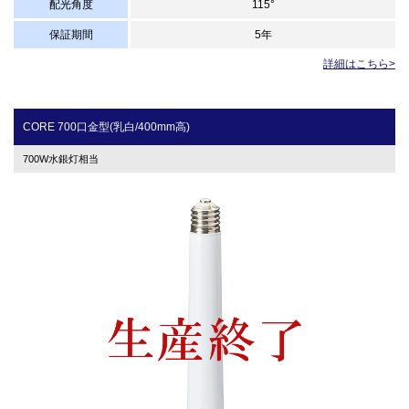
配光角度
115°
保証期間
5年
詳細はこちら>
CORE 700口金型(乳白/400mm高)
700W水銀灯相当