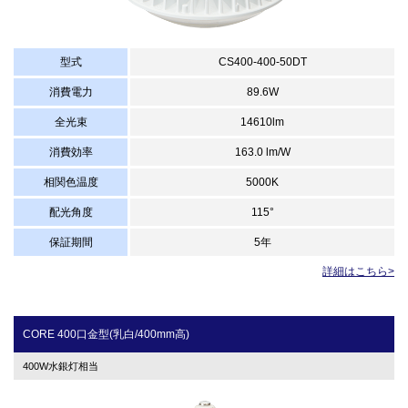
型式
CS400-400-50DT
消費電力
89.6W
全光束
14610lm
消費効率
163.0 lm/W
相関色温度
5000K
配光角度
115°
保証期間
5年
詳細はこちら>
CORE 400口金型(乳白/400mm高)
400W水銀灯相当